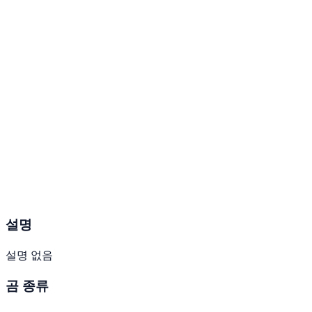
설명
설명 없음
곰 종류