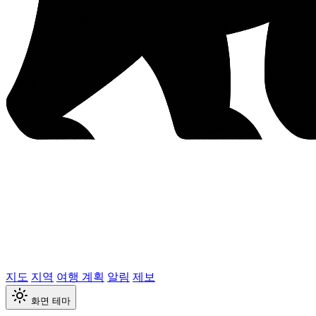
지도
지역
여행 계획
알림
제보
화면 테마