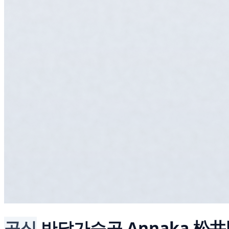
공식
반달가슴곰
Annaka 松井