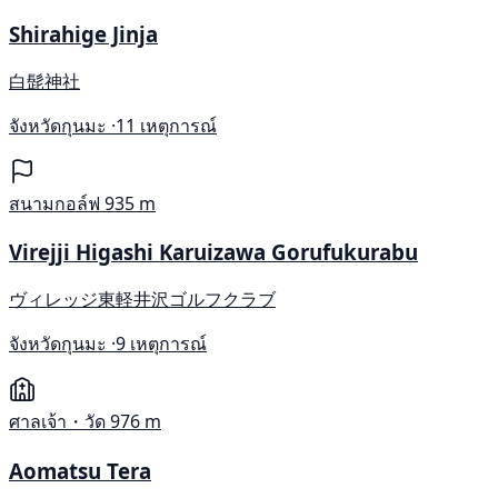
Shirahige Jinja
白髭神社
จังหวัดกุนมะ ·
11 เหตุการณ์
สนามกอล์ฟ
935 m
Virejji Higashi Karuizawa Gorufukurabu
ヴィレッジ東軽井沢ゴルフクラブ
จังหวัดกุนมะ ·
9 เหตุการณ์
ศาลเจ้า・วัด
976 m
Aomatsu Tera