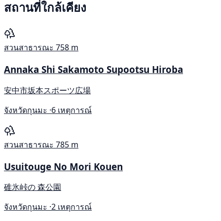
สถานที่ใกล้เคียง
สวนสาธารณะ
758 m
Annaka Shi Sakamoto Supootsu Hiroba
安中市坂本スポーツ広場
จังหวัดกุนมะ ·
6 เหตุการณ์
สวนสาธารณะ
785 m
Usuitouge No Mori Kouen
碓氷峠の 森公園
จังหวัดกุนมะ ·
2 เหตุการณ์