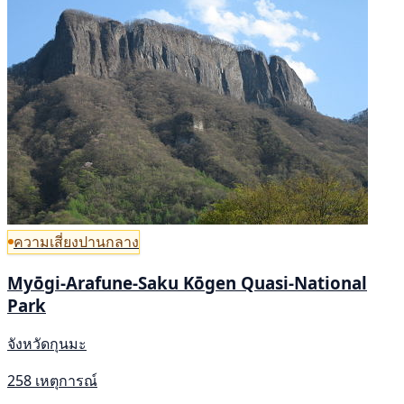
ความเสี่ยงปานกลาง
Myōgi-Arafune-Saku Kōgen Quasi-National
Park
จังหวัดกุนมะ
258 เหตุการณ์