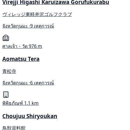
Virejji Higashi Karuizawa Gorufukurabu
ヴィレッジ東軽井沢ゴルフクラブ
จังหวัดกุนมะ ·
9 เหตุการณ์
ศาลเจ้า・วัด
976 m
Aomatsu Tera
青松寺
จังหวัดกุนมะ ·
6 เหตุการณ์
พิพิธภัณฑ์
1.1 km
Choujuu Shiryoukan
鳥獣資料館