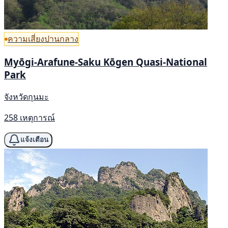
ความเสี่ยงปานกลาง
Myōgi-Arafune-Saku Kōgen Quasi-National
Park
จังหวัดกุนมะ
258 เหตุการณ์
แจ้งเตือน