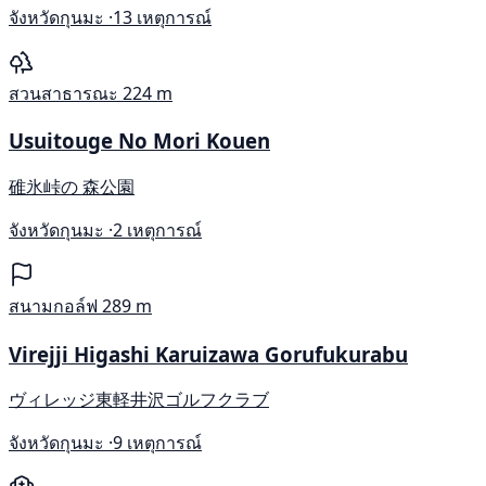
จังหวัดกุนมะ ·
13 เหตุการณ์
สวนสาธารณะ
224 m
Usuitouge No Mori Kouen
碓氷峠の 森公園
จังหวัดกุนมะ ·
2 เหตุการณ์
สนามกอล์ฟ
289 m
Virejji Higashi Karuizawa Gorufukurabu
ヴィレッジ東軽井沢ゴルフクラブ
จังหวัดกุนมะ ·
9 เหตุการณ์