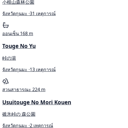
小根山森林公園
จังหวัดกุนมะ ·
31 เหตุการณ์
ออนเซ็น
168 m
Touge No Yu
峠の湯
จังหวัดกุนมะ ·
13 เหตุการณ์
สวนสาธารณะ
224 m
Usuitouge No Mori Kouen
碓氷峠の 森公園
จังหวัดกุนมะ ·
2 เหตุการณ์