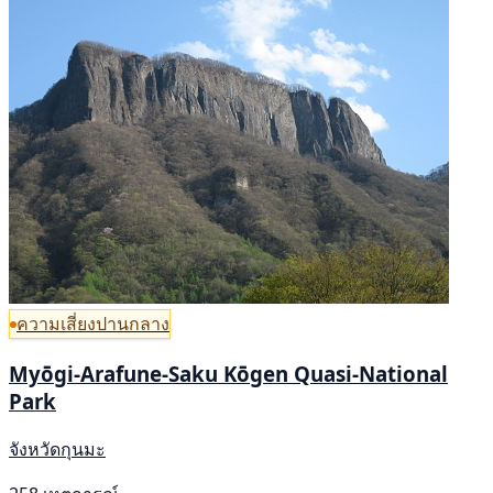
ความเสี่ยงปานกลาง
Myōgi-Arafune-Saku Kōgen Quasi-National
Park
จังหวัดกุนมะ