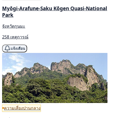
Myōgi-Arafune-Saku Kōgen Quasi-National
Park
จังหวัดกุนมะ
258 เหตุการณ์
แจ้งเตือน
ความเสี่ยงปานกลาง