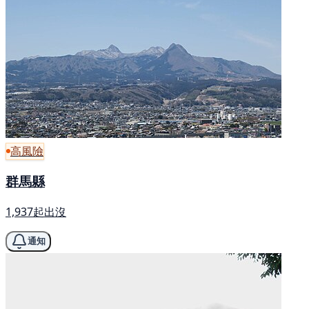
高風險
群馬縣
1,937起出沒
通知