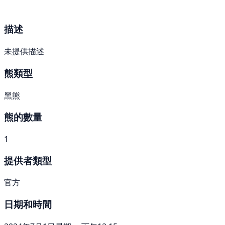
描述
未提供描述
熊類型
黑熊
熊的數量
1
提供者類型
官方
日期和時間