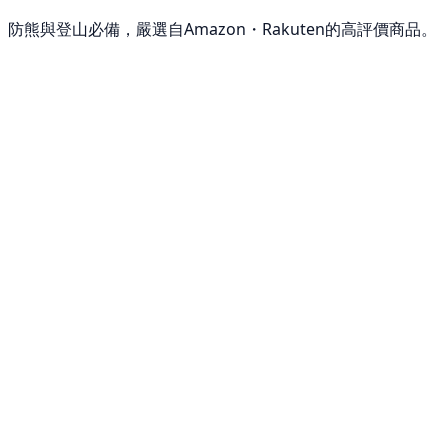
防熊與登山必備，嚴選自Amazon・Rakuten的高評價商品。