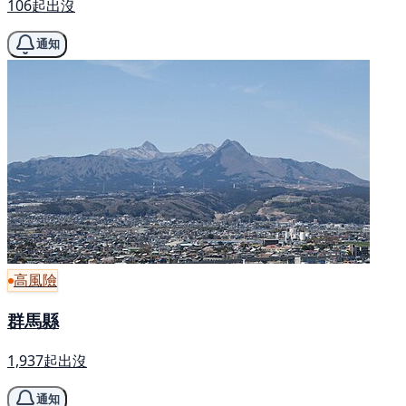
106起出沒
通知
高風險
群馬縣
1,937起出沒
通知