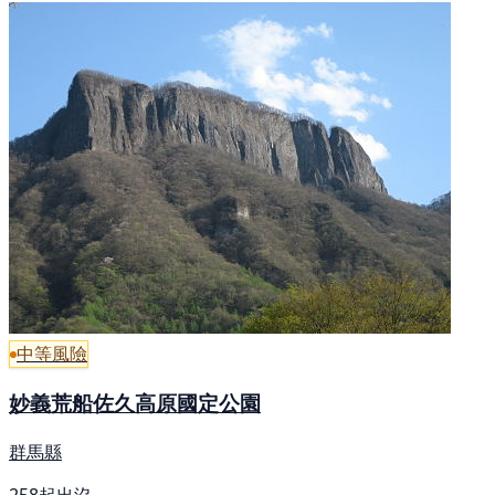
中等風險
妙義荒船佐久高原國定公園
群馬縣
258起出沒