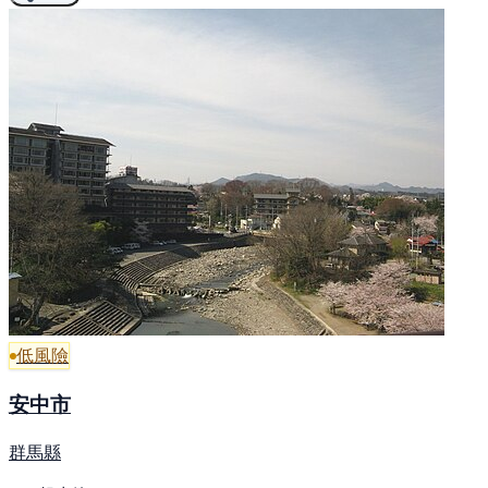
低風險
安中市
群馬縣