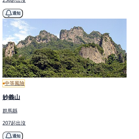
通知
中等風險
妙義山
群馬縣
207起出沒
通知