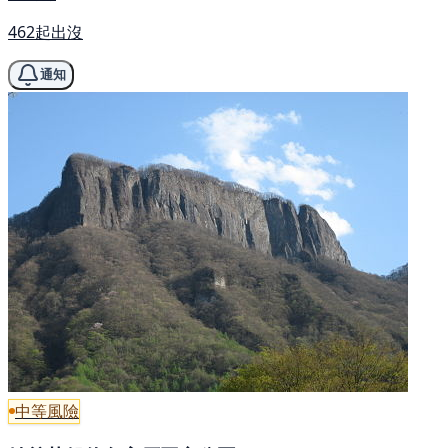
462起出沒
通知
中等風險