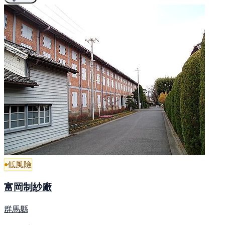
低風險
富岡制紗廠
群馬縣