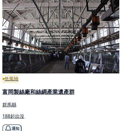
低風險
富岡製絲廠和絲綢產業遺產群
群馬縣
188起出沒
通知