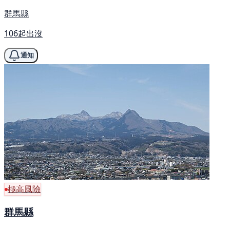
群馬縣
106起出沒
通知
極高風險
群馬縣