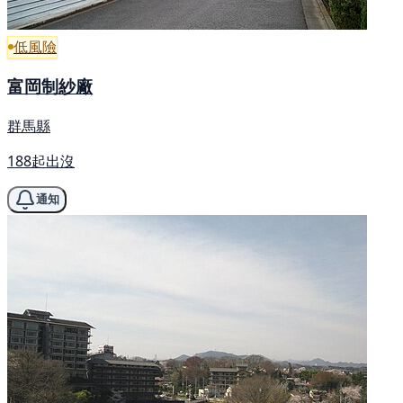
低風險
富岡制紗廠
群馬縣
188起出沒
通知