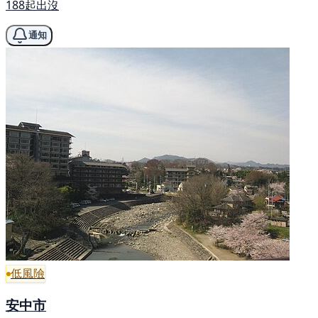
188起出沒
通知
低風險
安中市