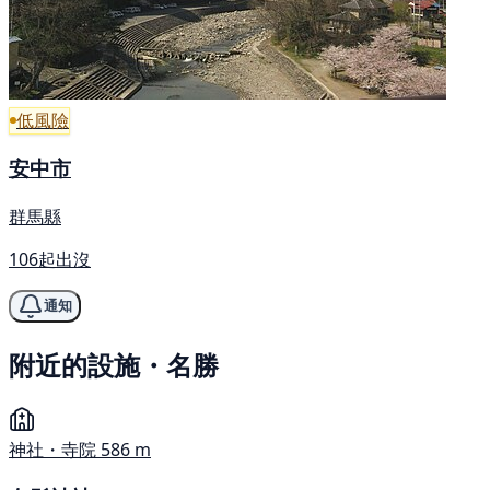
低風險
安中市
群馬縣
106起出沒
通知
附近的設施・名勝
神社・寺院
586 m