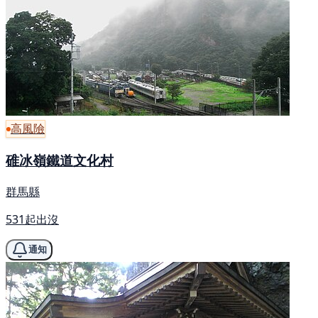
高風險
碓冰嶺鐵道文化村
群馬縣
531起出沒
通知