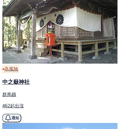
高風險
中之嶽神社
群馬縣
462起出沒
通知