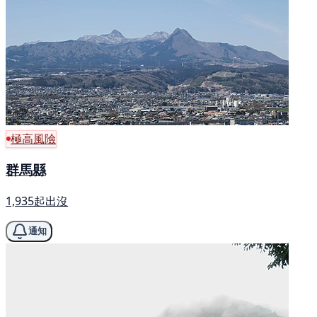
極高風險
群馬縣
1,935起出沒
通知