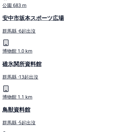
公園
683 m
安中市坂本スポーツ広場
群馬縣 ·
6起出沒
博物館
1.0 km
碓氷関所資料館
群馬縣 ·
13起出沒
博物館
1.1 km
鳥獣資料館
群馬縣 ·
5起出沒