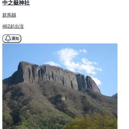
中之嶽神社
群馬縣
462起出沒
通知