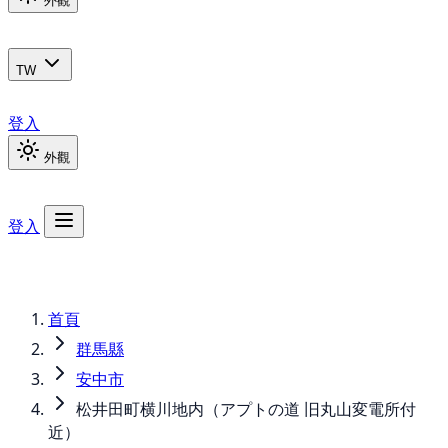
外觀
TW
登入
外觀
登入
首頁
群馬縣
安中市
松井田町横川地内（アプトの道 旧丸山変電所付
近）