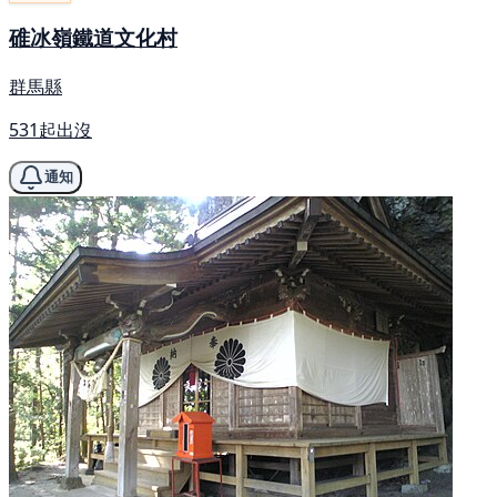
碓冰嶺鐵道文化村
群馬縣
531起出沒
通知