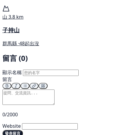
山
3.8 km
子持山
群馬縣 ·
48起出沒
留言 (0)
顯示名稱
留言
0/2000
Website
發表留言