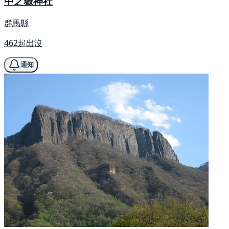
中之嶽神社
群馬縣
462起出沒
通知