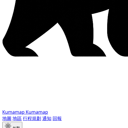
Kumamap
Kumamap
地圖
地區
行程規劃
通知
回報