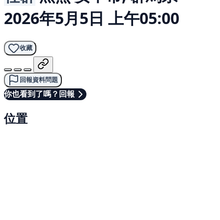
2026年5月5日 上午05:00
收藏
回報資料問題
你也看到了嗎？回報
位置