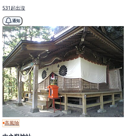
531起出沒
通知
高風險