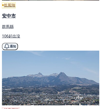
低風險
安中市
群馬縣
106起出沒
通知