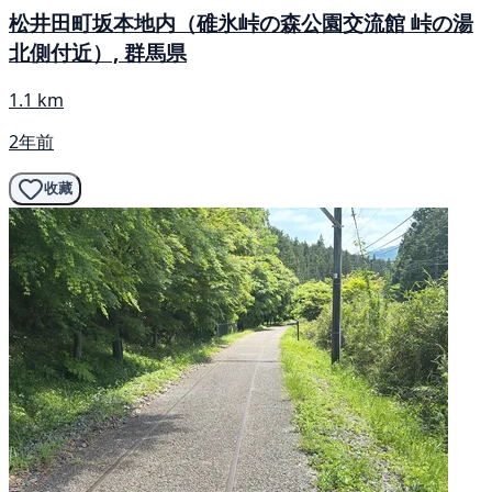
松井田町坂本地内（碓氷峠の森公園交流館 峠の湯
北側付近）, 群馬県
1.1 km
2年前
收藏