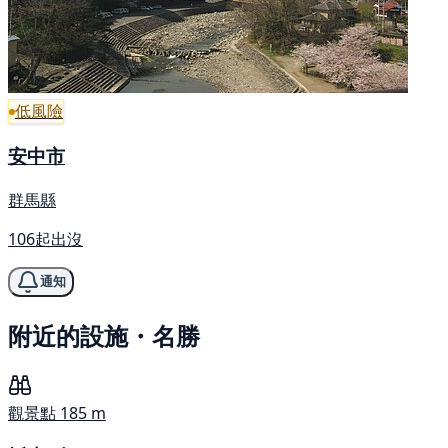
低風險
安中市
群馬縣
106起出沒
通知
附近的設施・名勝
觀景點
185 m