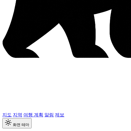
지도
지역
여행 계획
알림
제보
화면 테마