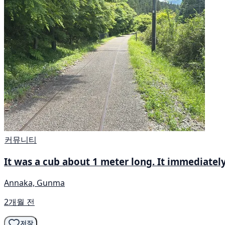
커뮤니티
It was a cub about 1 meter long. It immediately
Annaka, Gunma
2개월 전
저장