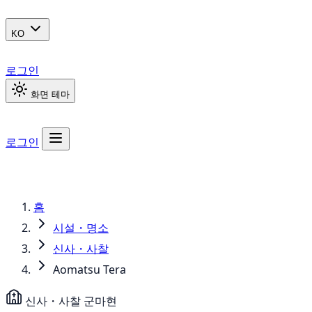
KO
로그인
화면 테마
로그인
홈
시설・명소
신사・사찰
Aomatsu Tera
신사・사찰
군마현