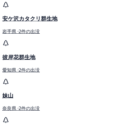
安ケ沢カタクリ群生地
岩手県 ·
2件の出没
彼岸花群生地
愛知県 ·
2件の出没
妹山
奈良県 ·
2件の出没