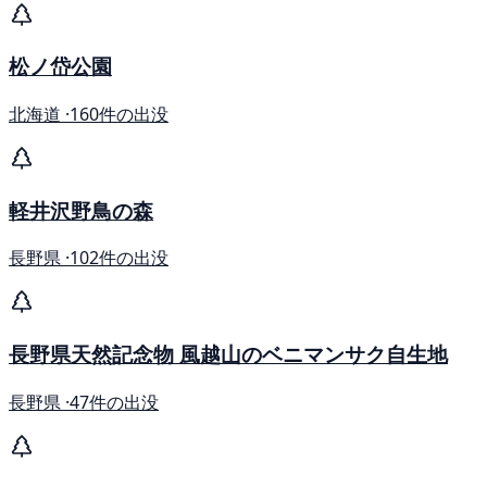
松ノ岱公園
北海道 ·
160件の出没
軽井沢野鳥の森
長野県 ·
102件の出没
長野県天然記念物 風越山のベニマンサク自生地
長野県 ·
47件の出没