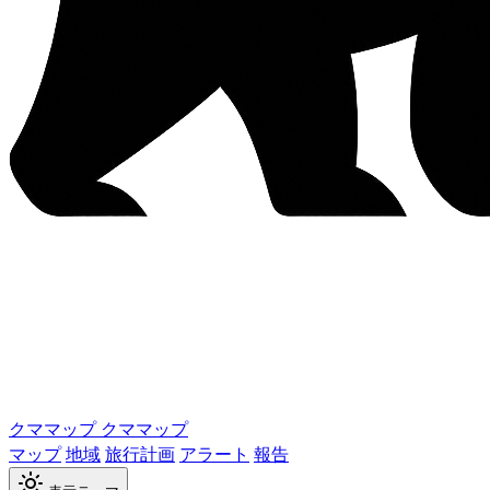
クママップ
クママップ
マップ
地域
旅行計画
アラート
報告