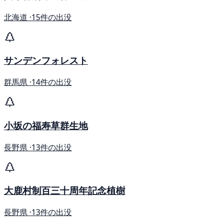
北海道 ·
15件の出没
サンデンフォレスト
群馬県 ·
14件の出没
小坂の福寿草群生地
長野県 ·
13件の出没
大鹿村制百三十周年記念植樹
長野県 ·
13件の出没