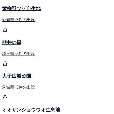
黄柳野ツゲ自生地
愛知県 ·
3件の出没
熊井の森
埼玉県 ·
3件の出没
大子広域公園
茨城県 ·
3件の出没
オオサンショウウオ生息地