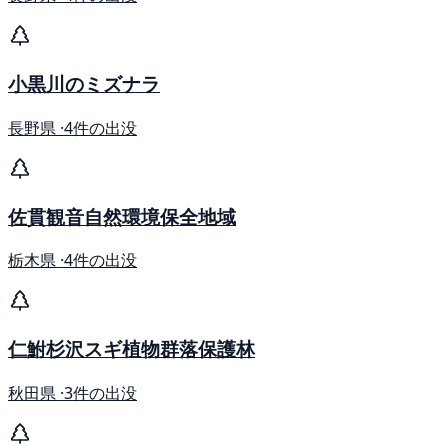
小黒川のミズナラ
長野県 ·
4件の出没
佐貫観音自然環境保全地域
栃木県 ·
4件の出没
仁鮒杉沢スギ植物群落保護林
秋田県 ·
3件の出没