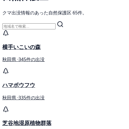
クマ出没情報のあった自然保護区 65件。
横手いこいの森
秋田県 ·
345件の出没
ハマボウフウ
秋田県 ·
335件の出没
芝谷地湿原植物群落