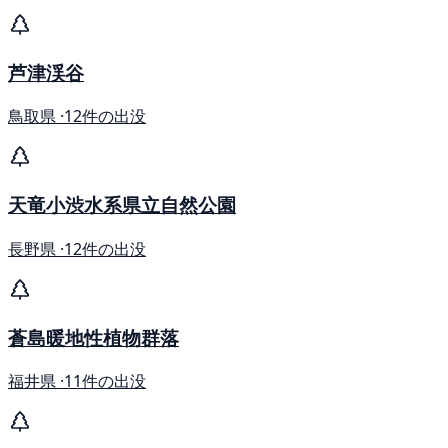
芦津渓谷
鳥取県 ·
12件の出没
天竜小渋水系県立自然公園
長野県 ·
12件の出没
蒼島暖地性植物群落
福井県 ·
11件の出没