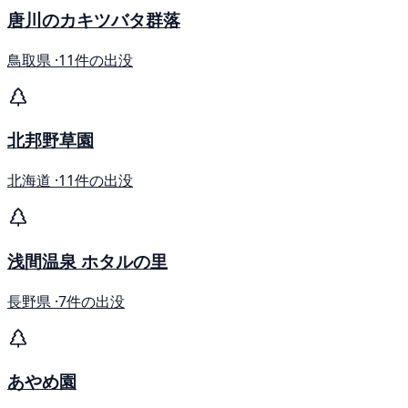
唐川のカキツバタ群落
鳥取県 ·
11件の出没
北邦野草園
北海道 ·
11件の出没
浅間温泉 ホタルの里
長野県 ·
7件の出没
あやめ園