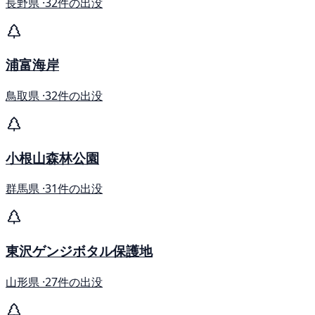
長野県 ·
32件の出没
浦富海岸
鳥取県 ·
32件の出没
小根山森林公園
群馬県 ·
31件の出没
東沢ゲンジボタル保護地
山形県 ·
27件の出没