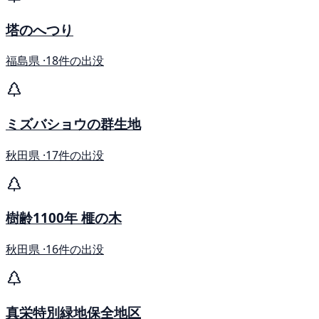
塔のへつり
福島県 ·
18件の出没
ミズバショウの群生地
秋田県 ·
17件の出没
樹齢1100年 榧の木
秋田県 ·
16件の出没
真栄特別緑地保全地区