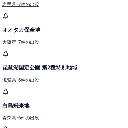
岩手県 ·
7件の出没
オオタカ保全地
大阪府 ·
7件の出没
琵琶湖国定公園 第2種特別地域
滋賀県 ·
6件の出没
白鳥飛来地
青森県 ·
6件の出没