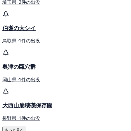
埼玉県 ·
2件の出没
伯耆の大シイ
鳥取県 ·
1件の出没
奥津の甌穴群
岡山県 ·
1件の出没
大西山崩壊礫保存園
長野県 ·
1件の出没
もっと見る