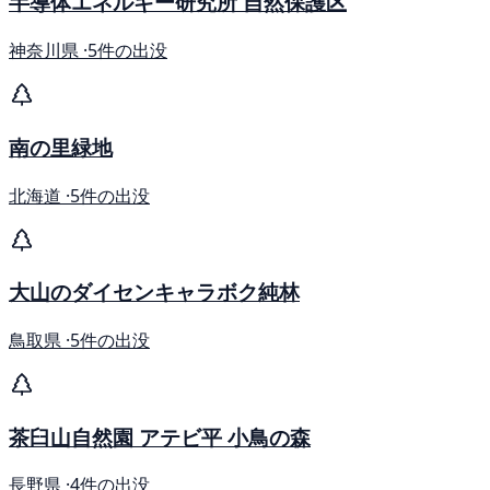
半導体エネルギー研究所 自然保護区
神奈川県 ·
5件の出没
南の里緑地
北海道 ·
5件の出没
大山のダイセンキャラボク純林
鳥取県 ·
5件の出没
茶臼山自然園 アテビ平 小鳥の森
長野県 ·
4件の出没