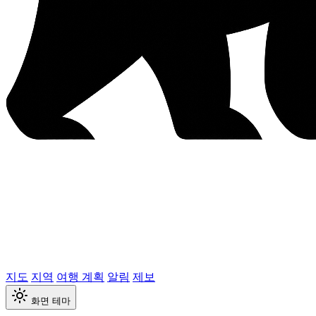
지도
지역
여행 계획
알림
제보
화면 테마