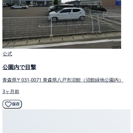
公式
公園内で目撃
青森県〒031-0071 青森県八戸市沼館（沼館緑地公園内）
3ヶ月前
保存