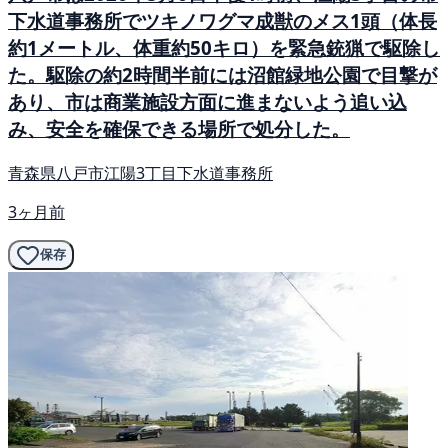
下水道事務所でツキノワグマ成獣のメス1頭（体長
約1メートル、体重約50キロ）を緊急銃猟で駆除し
た。駆除の約2時間半前には沼館緑地公園で目撃が
あり、市は商業施設方面に進まないよう追い込
み、安全を確保できる場所で処分した。
青森県八戸市江陽3丁目下水道事務所
3ヶ月前
保存