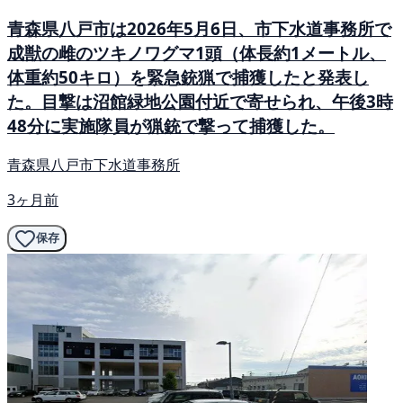
青森県八戸市は2026年5月6日、市下水道事務所で
成獣の雌のツキノワグマ1頭（体長約1メートル、
体重約50キロ）を緊急銃猟で捕獲したと発表し
た。目撃は沼館緑地公園付近で寄せられ、午後3時
48分に実施隊員が猟銃で撃って捕獲した。
青森県八戸市下水道事務所
3ヶ月前
保存