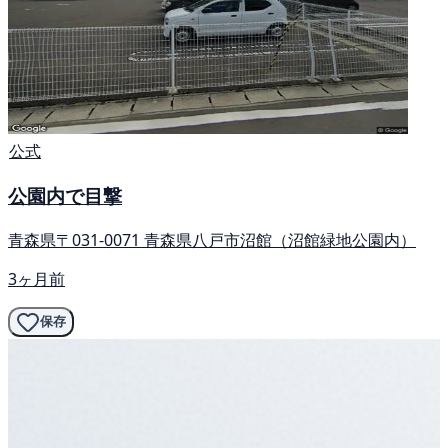
公式
公園内で目撃
青森県〒031-0071 青森県八戸市沼館（沼館緑地公園内）
3ヶ月前
保存