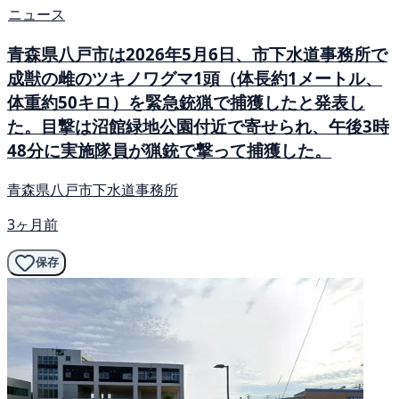
ニュース
青森県八戸市は2026年5月6日、市下水道事務所で
成獣の雌のツキノワグマ1頭（体長約1メートル、
体重約50キロ）を緊急銃猟で捕獲したと発表し
た。目撃は沼館緑地公園付近で寄せられ、午後3時
48分に実施隊員が猟銃で撃って捕獲した。
青森県八戸市下水道事務所
3ヶ月前
保存