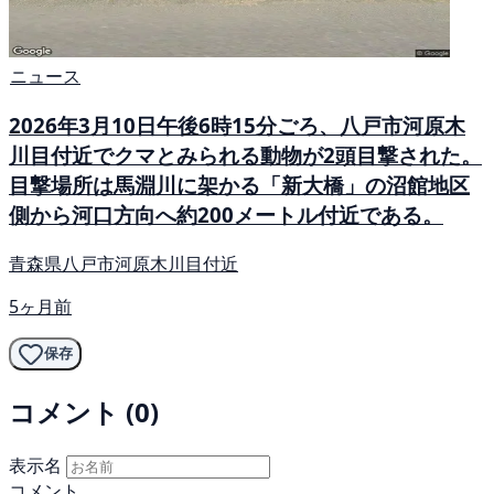
ニュース
2026年3月10日午後6時15分ごろ、八戸市河原木
川目付近でクマとみられる動物が2頭目撃された。
目撃場所は馬淵川に架かる「新大橋」の沼館地区
側から河口方向へ約200メートル付近である。
青森県八戸市河原木川目付近
5ヶ月前
保存
コメント (0)
表示名
コメント