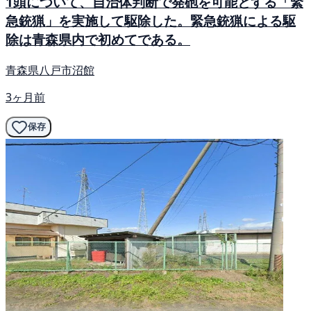
1頭について、自治体判断で発砲を可能とする「緊
急銃猟」を実施して駆除した。緊急銃猟による駆
除は青森県内で初めてである。
青森県八戸市沼館
3ヶ月前
保存