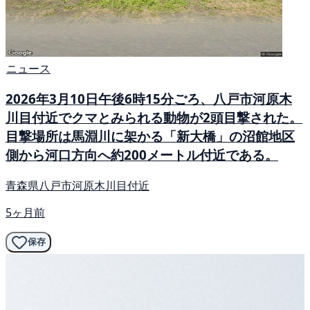
ニュース
2026年3月10日午後6時15分ごろ、八戸市河原木
川目付近でクマとみられる動物が2頭目撃された。
目撃場所は馬淵川に架かる「新大橋」の沼館地区
側から河口方向へ約200メートル付近である。
青森県八戸市河原木川目付近
5ヶ月前
保存