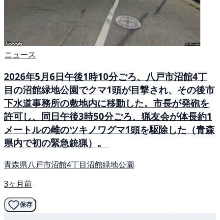
ニュース
2026年5月6日午後1時10分ごろ、八戸市沼館4丁
目の沼館緑地公園でクマ1頭が目撃され、その後市
下水道事務所の敷地内に移動した。市長が発砲を
許可し、同日午後3時50分ごろ、猟友会が体長約1
メートルの雌のツキノワグマ1頭を駆除した（青森
県内で初の緊急銃猟）。
青森県八戸市沼館4丁目沼館緑地公園
3ヶ月前
保存