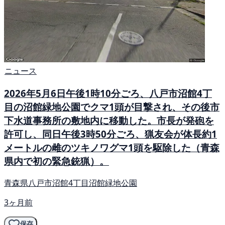
ニュース
2026年5月6日午後1時10分ごろ、八戸市沼館4丁
目の沼館緑地公園でクマ1頭が目撃され、その後市
下水道事務所の敷地内に移動した。市長が発砲を
許可し、同日午後3時50分ごろ、猟友会が体長約1
メートルの雌のツキノワグマ1頭を駆除した（青森
県内で初の緊急銃猟）。
青森県八戸市沼館4丁目沼館緑地公園
3ヶ月前
保存