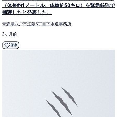
（体長約1メートル、体重約50キロ）を緊急銃猟で
捕獲したと発表した。
青森県八戸市江陽3丁目下水道事務所
3ヶ月前
保存