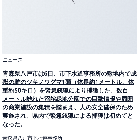
ニュース
青森県八戸市は6日、市下水道事務所の敷地内で成
獣の雌のツキノワグマ1頭（体長約1メートル、体
重約50キロ）を緊急銃猟により捕獲した。数百
メートル離れた沼館緑地公園での目撃情報や周囲
の商業施設の集積を踏まえ、人の安全確保のため
実施され、県内で緊急銃猟による捕獲は初めてと
なった。
青森県八戸市下水道事務所