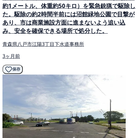
約1メートル、体重約50キロ）を緊急銃猟で駆除し
た。駆除の約2時間半前には沼館緑地公園で目撃が
あり、市は商業施設方面に進まないよう追い込
み、安全を確保できる場所で処分した。
青森県八戸市江陽3丁目下水道事務所
3ヶ月前
保存