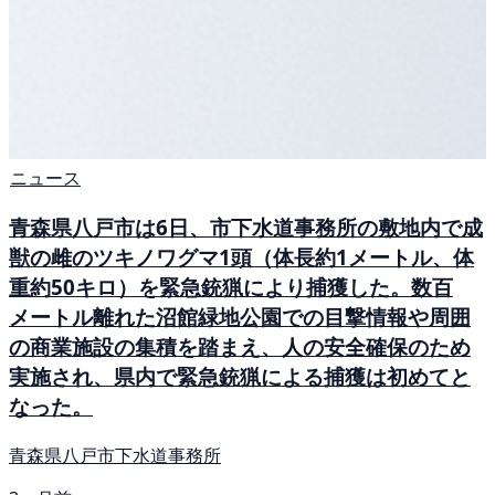
ニュース
青森県八戸市は6日、市下水道事務所の敷地内で成
獣の雌のツキノワグマ1頭（体長約1メートル、体
重約50キロ）を緊急銃猟により捕獲した。数百
メートル離れた沼館緑地公園での目撃情報や周囲
の商業施設の集積を踏まえ、人の安全確保のため
実施され、県内で緊急銃猟による捕獲は初めてと
なった。
青森県八戸市下水道事務所