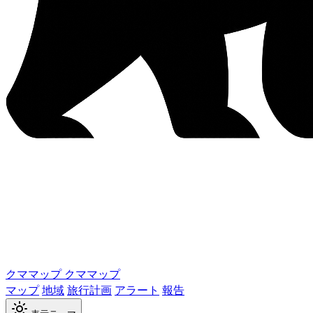
クママップ
クママップ
マップ
地域
旅行計画
アラート
報告