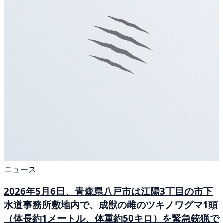
ニュース
2026年5月6日、青森県八戸市は江陽3丁目の市下
水道事務所敷地内で、成獣の雌のツキノワグマ1頭
（体長約1メートル、体重約50キロ）を緊急銃猟で