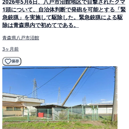
2026年5月6日、八戸市沼館地区で目撃されたクマ
1頭について、自治体判断で発砲を可能とする「緊
急銃猟」を実施して駆除した。緊急銃猟による駆
除は青森県内で初めてである。
青森県八戸市沼館
3ヶ月前
保存