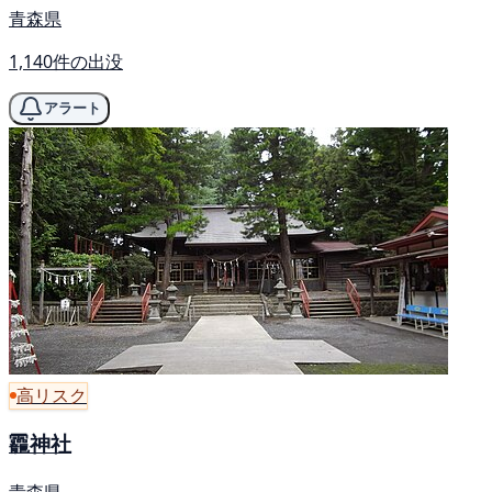
青森県
1,140件の出没
アラート
高リスク
龗神社