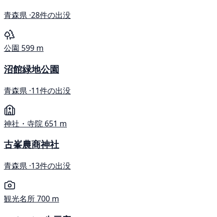
青森県 ·
28件の出没
公園
599 m
沼館緑地公園
青森県 ·
11件の出没
神社・寺院
651 m
古峯農商神社
青森県 ·
13件の出没
観光名所
700 m