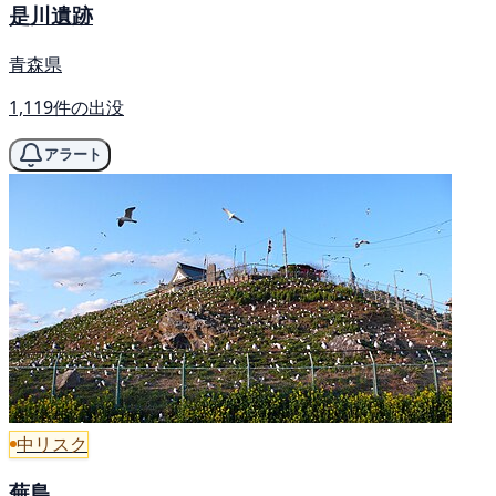
是川遺跡
青森県
1,119件の出没
アラート
中リスク
蕪島