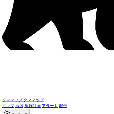
クママップ
クママップ
マップ
地域
旅行計画
アラート
報告