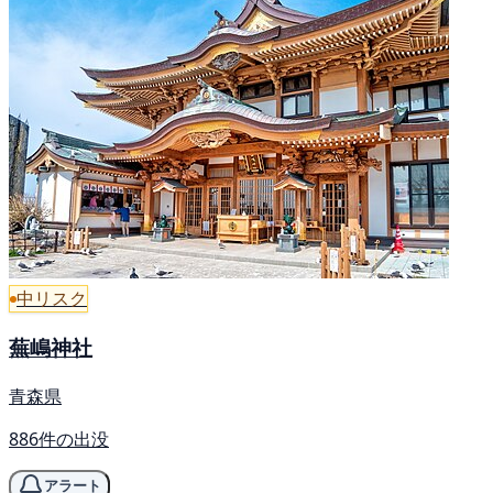
中リスク
蕪嶋神社
青森県
886件の出没
アラート