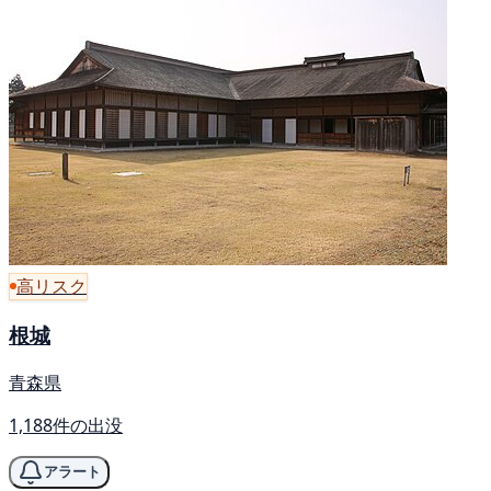
高リスク
根城
青森県
1,188件の出没
アラート