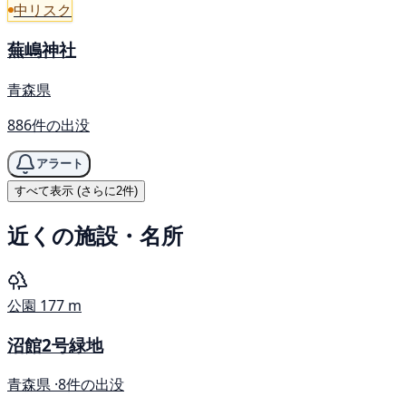
中リスク
蕪嶋神社
青森県
886件の出没
アラート
すべて表示 (さらに2件)
近くの施設・名所
公園
177 m
沼館2号緑地
青森県 ·
8件の出没