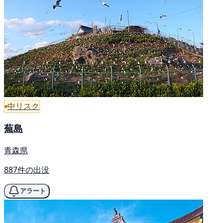
中リスク
蕪島
青森県
887件の出没
アラート