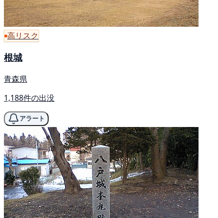
高リスク
根城
青森県
1,188件の出没
アラート