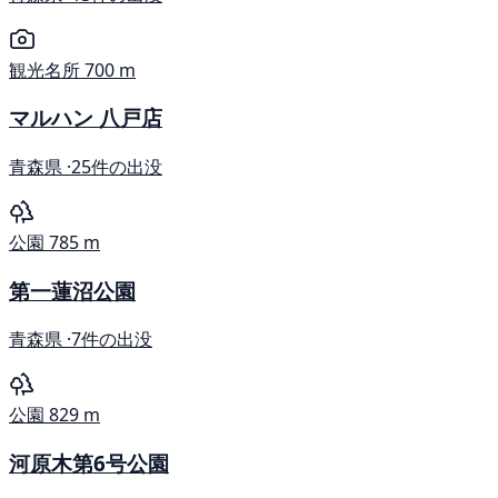
観光名所
700 m
マルハン 八戸店
青森県 ·
25件の出没
公園
785 m
第一蓮沼公園
青森県 ·
7件の出没
公園
829 m
河原木第6号公園