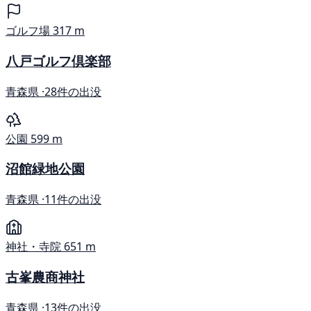
ゴルフ場
317 m
八戸ゴルフ倶楽部
青森県 ·
28件の出没
公園
599 m
沼館緑地公園
青森県 ·
11件の出没
神社・寺院
651 m
古峯農商神社
青森県 ·
13件の出没