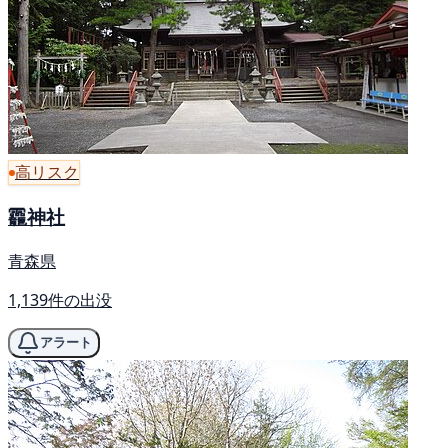
高リスク
龗神社
青森県
1,139件の出没
アラート