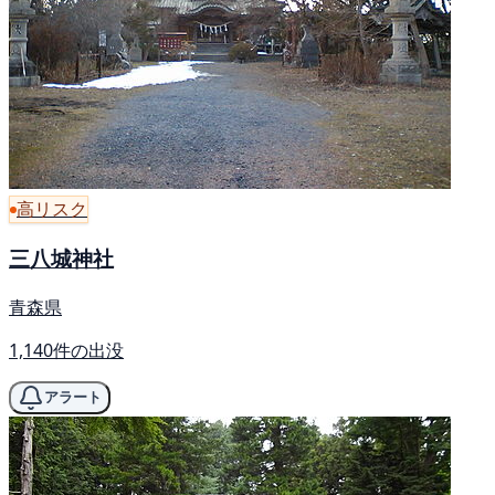
高リスク
三八城神社
青森県
1,140件の出没
アラート