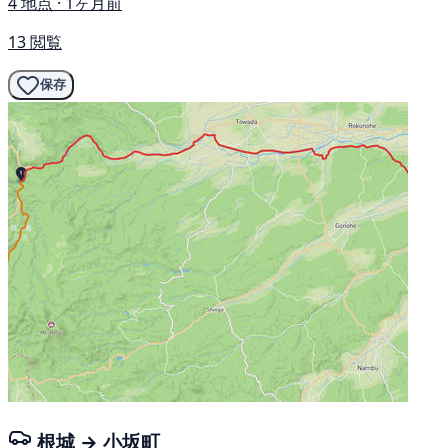
4 地点 · 1ヶ月前
13 閲覧
保存
根城 → 小坂町