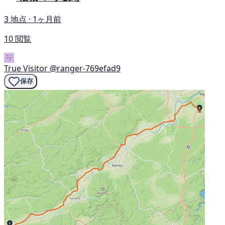
3 地点 · 1ヶ月前
10 閲覧
True Visitor
@ranger-769efad9
保存