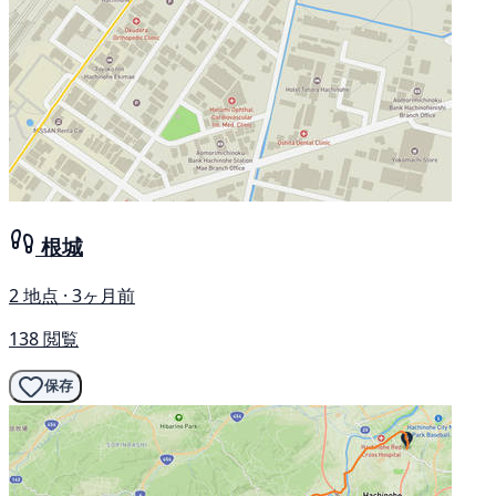
根城
2 地点 · 3ヶ月前
138 閲覧
保存