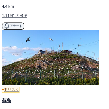
4.4 km
1,119件の出没
アラート
中リスク
蕪島