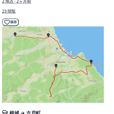
2 地点 · 2ヶ月前
23 閲覧
保存
根城 → 六戸町