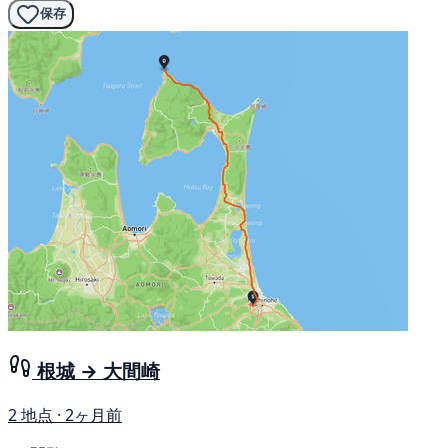
保存
根城 → 大間崎
2 地点 · 2ヶ月前