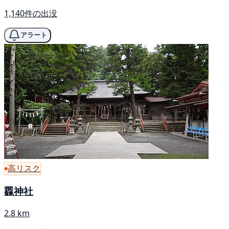
1,140件の出没
アラート
高リスク
龗神社
2.8 km