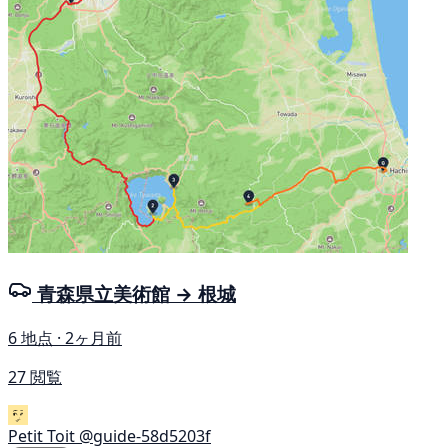
青森県立美術館 → 根城
6 地点 · 2ヶ月前
27 閲覧
Petit Toit
@guide-58d5203f