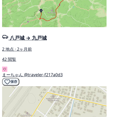
八戸城 → 九戸城
2 地点 · 2ヶ月前
42 閲覧
まーちゃん
@traveler-f217a0d3
保存