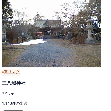
高リスク
三八城神社
2.5 km
1,140件の出没