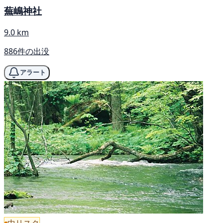
蕪嶋神社
9.0 km
886件の出没
アラート
中リスク