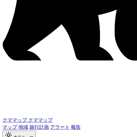
クママップ
クママップ
マップ
地域
旅行計画
アラート
報告