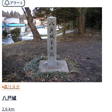
アラート
高リスク
八戸城
2.6 km