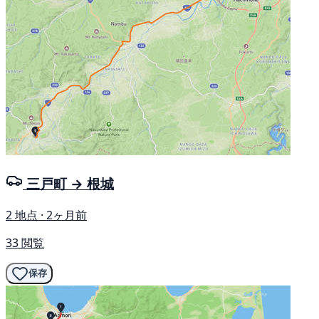
三戸町 → 根城
2 地点 · 2ヶ月前
33 閲覧
保存