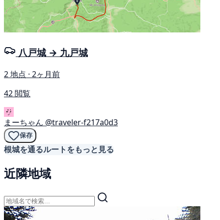
八戸城 → 九戸城
2 地点 · 2ヶ月前
42 閲覧
まーちゃん
@traveler-f217a0d3
保存
根城を通るルートをもっと見る
近隣地域