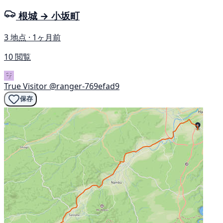
根城 → 小坂町
3 地点 · 1ヶ月前
10 閲覧
True Visitor
@ranger-769efad9
保存