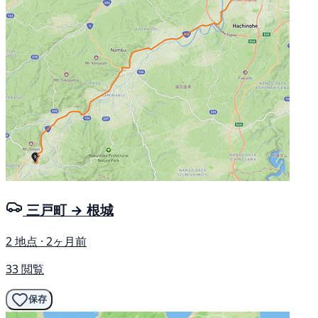
三戸町 → 根城
2 地点 · 2ヶ月前
33 閲覧
保存