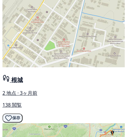
根城
2 地点 · 3ヶ月前
138 閲覧
保存