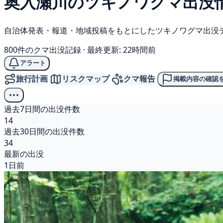
奥入瀬川の
ツキノワグマ
出没
自治体発表・報道・地域投稿をもとにしたツキノワグマ出没
800件のクマ出没記録
·
最終更新: 22時間前
アラート
旅行計画
リスクマップ
クマ報告
掲載内容の確認
過去7日間の出没件数
14
過去30日間の出没件数
34
最新の出没
1日前