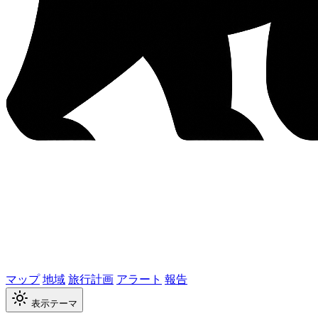
マップ
地域
旅行計画
アラート
報告
表示テーマ