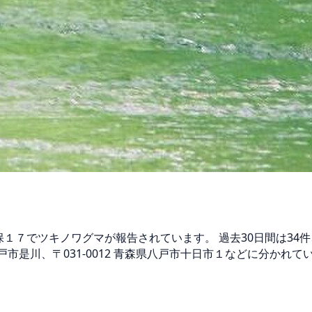
市大久保１７でツキノワグマが報告されています。 過去30日間は3
八戸市是川、〒031-0012 青森県八戸市十日市１などに分かれて