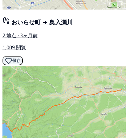
おいらせ町 → 奥入瀬川
2 地点 · 3ヶ月前
1,009 閲覧
保存