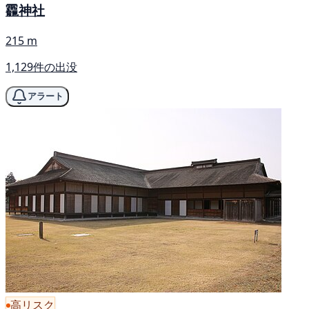
龗神社
215 m
1,129件の出没
アラート
高リスク