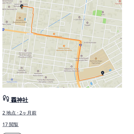
龗神社
2 地点 · 2ヶ月前
17 閲覧