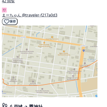
42 閲覧
まーちゃん
@traveler-f217a0d3
保存
八戸城 → 龗神社