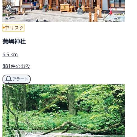
中リスク
蕪嶋神社
6.5 km
881件の出没
アラート