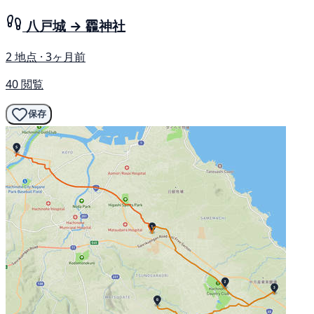
八戸城 → 龗神社
2 地点 · 3ヶ月前
40 閲覧
保存