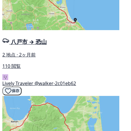
八戸市 → 恐山
2 地点 · 2ヶ月前
110 閲覧
Lively Traveler
@walker-2c01eb62
保存