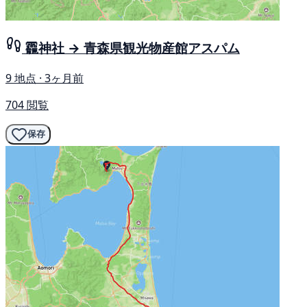
龗神社 → 青森県観光物産館アスパム
9 地点 · 3ヶ月前
704 閲覧
保存