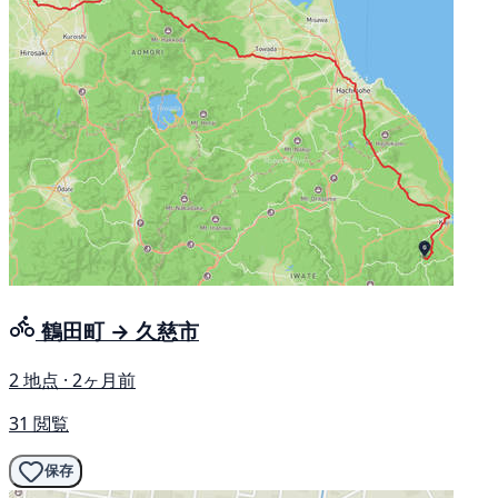
鶴田町 → 久慈市
2 地点 · 2ヶ月前
31 閲覧
保存