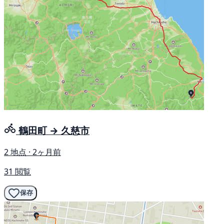
鶴田町 → 久慈市
2 地点 · 2ヶ月前
31 閲覧
保存