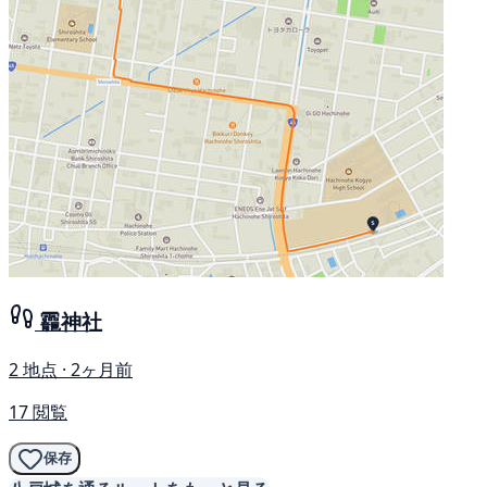
龗神社
2 地点 · 2ヶ月前
17 閲覧
保存