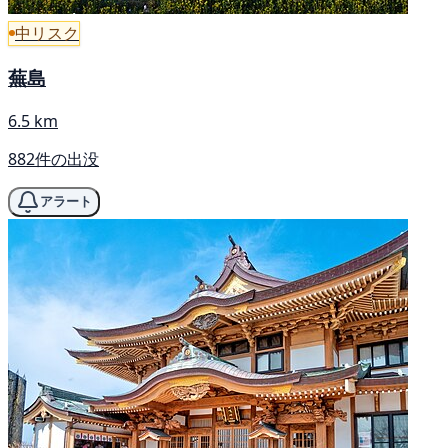
中リスク
蕪島
6.5 km
882件の出没
アラート