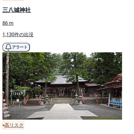
三八城神社
86 m
1,130件の出没
アラート
高リスク