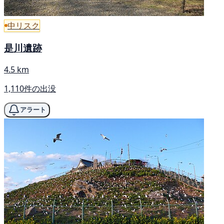
中リスク
是川遺跡
4.5 km
1,110件の出没
アラート