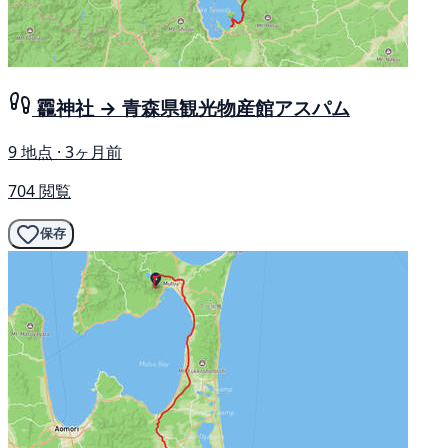
龗神社 → 青森県観光物産館アスパム
9 地点 · 3ヶ月前
704 閲覧
保存