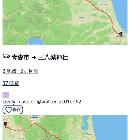
青森市 → 三八城神社
2 地点 · 2ヶ月前
37 閲覧
Lively Traveler
@walker-2c01eb62
保存