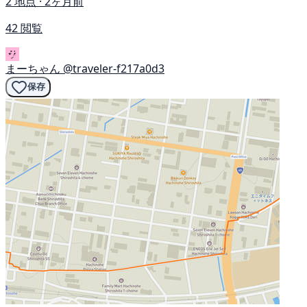
2 地点 · 2ヶ月前
42 閲覧
まーちゃん
@traveler-f217a0d3
保存