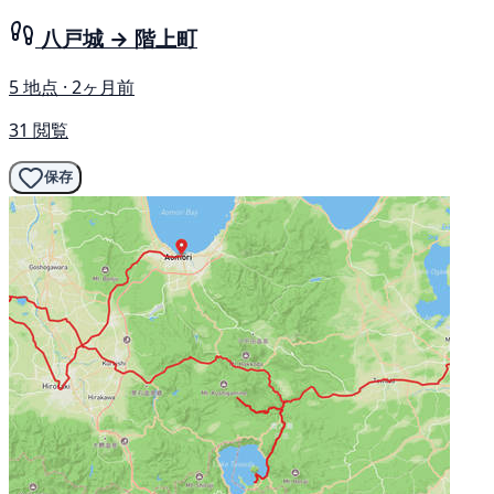
八戸城 → 階上町
5 地点 · 2ヶ月前
31 閲覧
保存