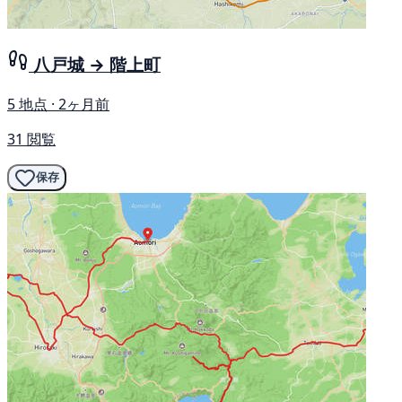
八戸城 → 階上町
5 地点 · 2ヶ月前
31 閲覧
保存