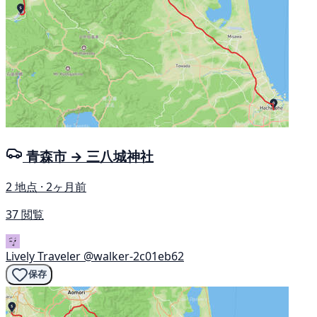
青森市 → 三八城神社
2 地点 · 2ヶ月前
37 閲覧
Lively Traveler
@walker-2c01eb62
保存