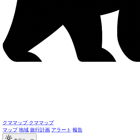
クママップ
クママップ
マップ
地域
旅行計画
アラート
報告