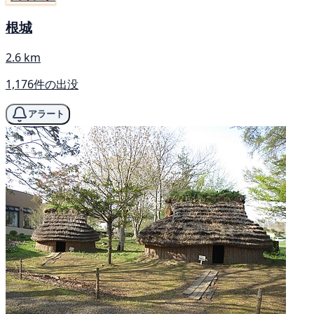
根城
2.6 km
1,176件の出没
アラート