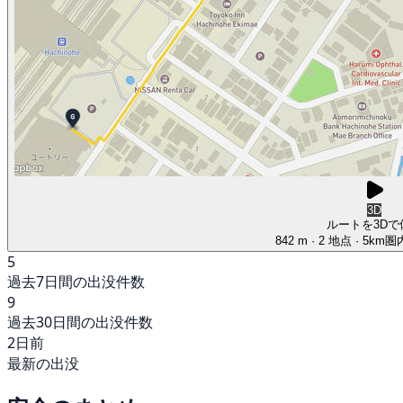
3D
ルートを3Dで
842 m
· 2 地点
· 5km
5
過去7日間の出没件数
9
過去30日間の出没件数
2日前
最新の出没