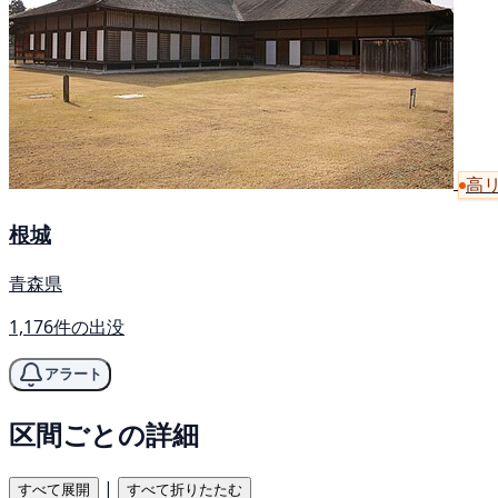
高
根城
青森県
1,176件の出没
アラート
区間ごとの詳細
|
すべて展開
すべて折りたたむ