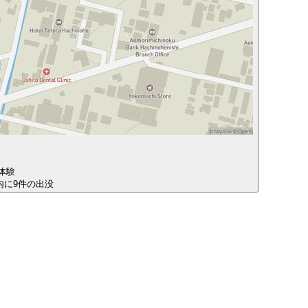
体験
圏内に9件の出没