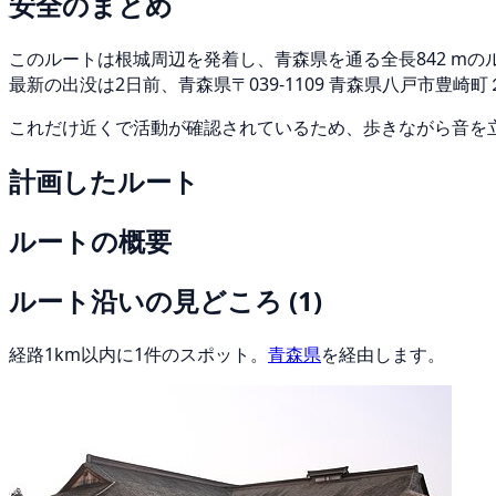
安全のまとめ
このルートは根城周辺を発着し、青森県を通る全長842 mの
最新の出没は2日前、青森県〒039-1109 青森県八戸市豊
これだけ近くで活動が確認されているため、歩きながら音を
計画したルート
ルートの概要
ルート沿いの見どころ
(1)
経路1km以内に1件のスポット。
青森県
を経由します。