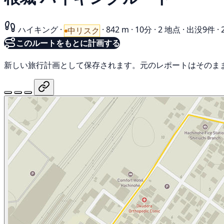
ハイキング
·
·
842 m
·
10分
·
2 地点
·
出没9件
·
中リスク
このルートをもとに計画する
新しい旅行計画として保存されます。元のレポートはそのま