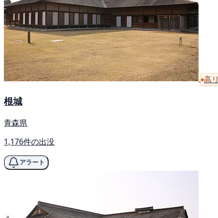
高
根城
青森県
1,176件の出没
アラート