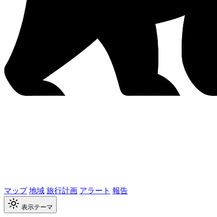
マップ
地域
旅行計画
アラート
報告
表示テーマ