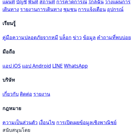
แผนที่
บัญชี
พื้นที่
สถานที่
การคาดการณ์
ใกล้ฉัน
วางแผนการ
เดินทาง
รายงานการเดินทาง
ชุมชน
การแจ้งเตือน
อุปกรณ์
เรียนรู้
คู่มือความปลอดภัยจากหมี
บล็อก
ข่าว
ข้อมูล
คำถามที่พบบ่อย
มือถือ
แอป iOS
แอป Android
LINE
WhatsApp
บริษัท
เกี่ยวกับ
ติดต่อ
รายงาน
กฎหมาย
ความเป็นส่วนตัว
เงื่อนไข
การเปิดเผยข้อมูลเชิงพาณิชย์
สนับสนุนโดย