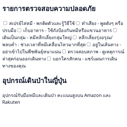
รายการตรวจสอบความปลอดภัย
สเปรย์ไล่หมี - พกติดตัวและรู้วิธีใช้
ทำเสียง - พูดดังๆ หรือ
ปรบมือ
เก็บอาหาร - ใช้ถังป้องกันหมีหรือแขวนอาหาร
เดินเป็นกลุ่ม - หมีหลีกเลี่ยงกลุ่มใหญ่
หลีกเลี่ยงรุ่งอรุณ/
พลบค่ำ - ช่วงเวลาที่หมีเคลื่อนไหวมากที่สุด
อยู่ในเส้นทาง -
อย่าเข้าไปในพืชพันธุ์หนาแน่น
ตรวจสอบสภาพ - ดูเหตุการณ์
ล่าสุดก่อนออกเดินทาง
บอกใครสักคน - แชร์แผนการเดิน
ทางของคุณ
อุปกรณ์เดินป่าในญี่ปุ่น
อุปกรณ์รับมือหมีและเดินป่า คะแนนสูงบน Amazon และ
Rakuten