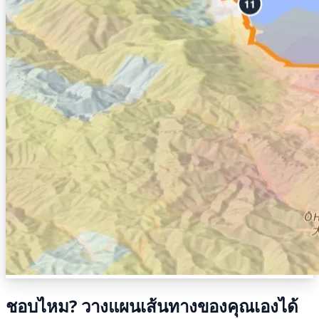
ชอบไหม? วางแผนเส้นทางของคุณเองได้