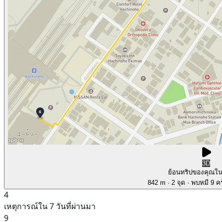
3D
ย้อนทริปของคุณใ
842 m
· 2 จุด
· พบหมี 9 คร
4
เหตุการณ์ใน 7 วันที่ผ่านมา
9