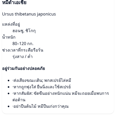
หมีดำเอเชีย
Ursus thibetanus japonicus
แหล่งที่อยู่
ฮอนชู, ชิโกกุ
น้ำหนัก
80–120 กก.
ช่วงเวลาที่กระตือรือร้น
รุ่งสาง / ค่ำ
อยู่ร่วมกันอย่างปลอดภัย
·
ส่งเสียงขณะเดิน; พกสเปรย์ไล่หมี
·
หากถูกพุ่งใส่ ยืนนิ่งและใช้สเปรย์
·
หากสัมผัส: ขัดขืนอย่างหนักแน่น หมีจะถอยเมื่อพบการ
ต่อต้าน
·
อย่าปีนต้นไม้ หมีปีนเก่งกว่าคุณ