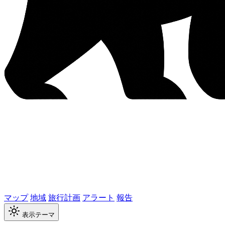
マップ
地域
旅行計画
アラート
報告
表示テーマ