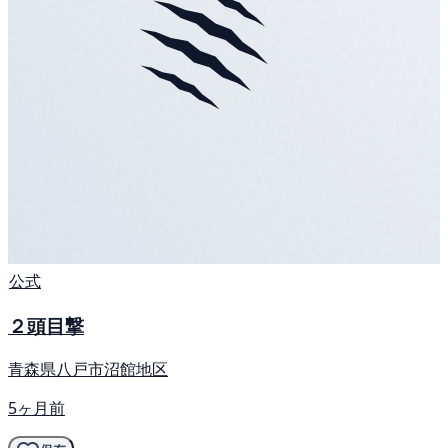
公式
２頭目撃
青森県八戸市沼館地区
5ヶ月前