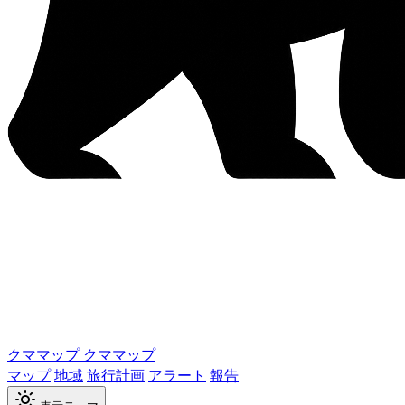
クママップ
クママップ
マップ
地域
旅行計画
アラート
報告