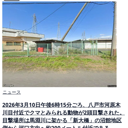
ニュース
2026年3月10日午後6時15分ごろ、八戸市河原木
川目付近でクマとみられる動物が2頭目撃された。
目撃場所は馬淵川に架かる「新大橋」の沼館地区
側から河口方向へ約200メートル付近である。