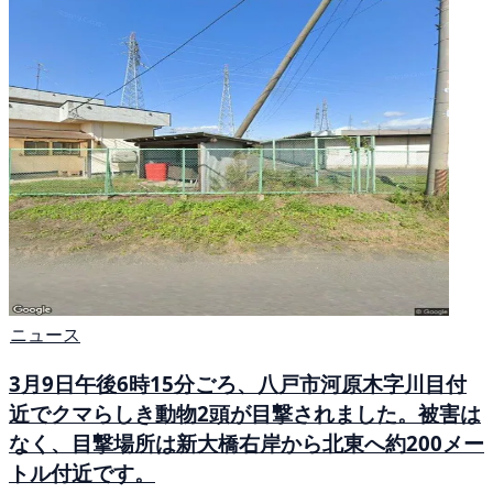
ニュース
3月9日午後6時15分ごろ、八戸市河原木字川目付
近でクマらしき動物2頭が目撃されました。被害は
なく、目撃場所は新大橋右岸から北東へ約200メー
トル付近です。