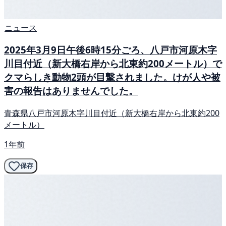
ニュース
2025年3月9日午後6時15分ごろ、八戸市河原木字
川目付近（新大橋右岸から北東約200メートル）で
クマらしき動物2頭が目撃されました。けが人や被
害の報告はありませんでした。
青森県八戸市河原木字川目付近（新大橋右岸から北東約200
メートル）
1年前
保存