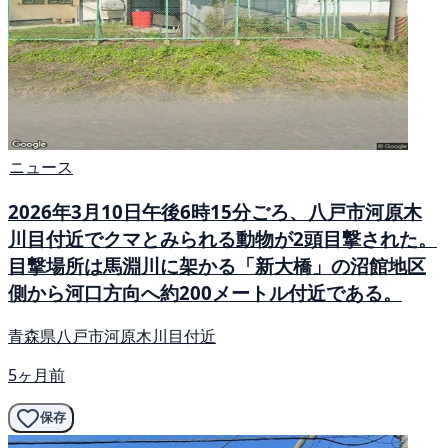
ニュース
2026年3月10日午後6時15分ごろ、八戸市河原木
川目付近でクマとみられる動物が2頭目撃された。
目撃場所は馬淵川に架かる「新大橋」の沼館地区
側から河口方向へ約200メートル付近である。
青森県八戸市河原木川目付近
5ヶ月前
保存