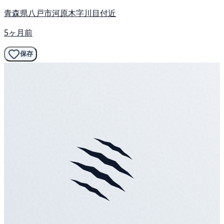
青森県八戸市河原木字川目付近
5ヶ月前
保存