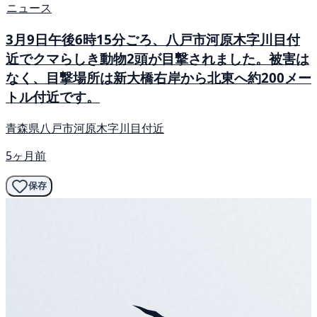
ニュース
3月9日午後6時15分ごろ、八戸市河原木字川目付
近でクマらしき動物2頭が目撃されました。被害は
なく、目撃場所は新大橋右岸から北東へ約200メー
トル付近です。
青森県八戸市河原木字川目付近
5ヶ月前
保存