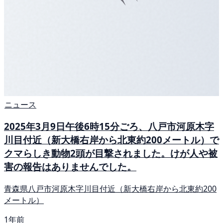
ニュース
2025年3月9日午後6時15分ごろ、八戸市河原木字
川目付近（新大橋右岸から北東約200メートル）で
クマらしき動物2頭が目撃されました。けが人や被
害の報告はありませんでした。
青森県八戸市河原木字川目付近（新大橋右岸から北東約200
メートル）
1年前