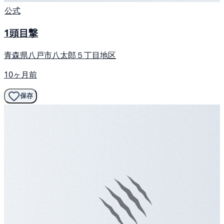
公式
1頭目撃
青森県八戸市八太郎５丁目地区
10ヶ月前
保存