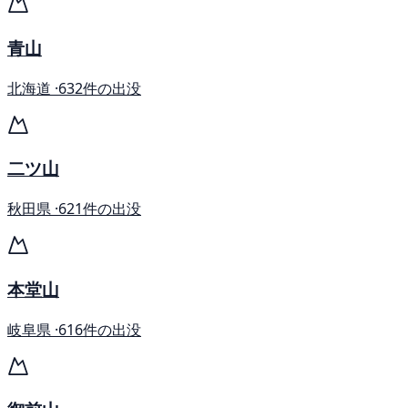
青山
北海道 ·
632件の出没
二ツ山
秋田県 ·
621件の出没
本堂山
岐阜県 ·
616件の出没