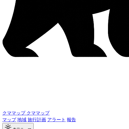
クママップ
クママップ
マップ
地域
旅行計画
アラート
報告