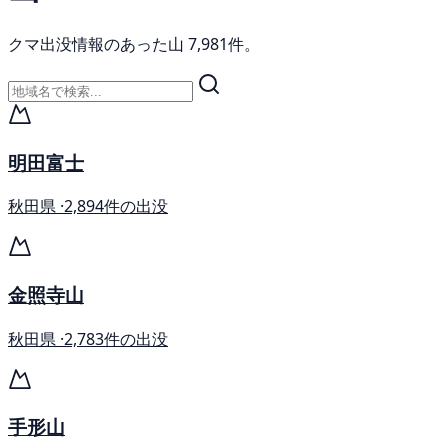
クマ出没情報のあった山 7,981件。
明田富士
秋田県 ·
2,894件の出没
金照寺山
秋田県 ·
2,783件の出没
手形山