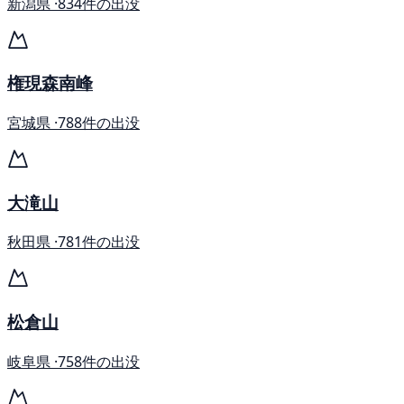
新潟県 ·
834件の出没
権現森南峰
宮城県 ·
788件の出没
大滝山
秋田県 ·
781件の出没
松倉山
岐阜県 ·
758件の出没