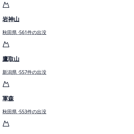
岩神山
秋田県 ·
561件の出没
鷹取山
新潟県 ·
557件の出没
軍森
秋田県 ·
553件の出没