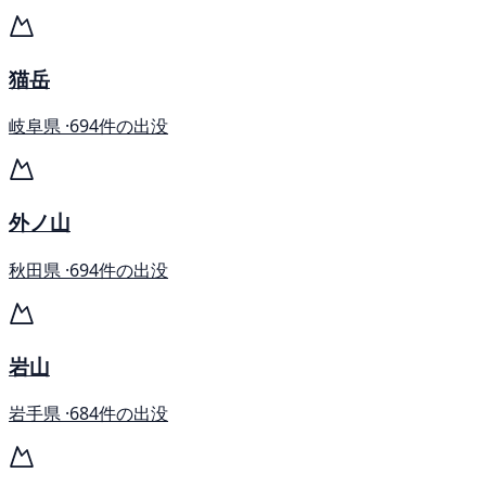
猫岳
岐阜県 ·
694件の出没
外ノ山
秋田県 ·
694件の出没
岩山
岩手県 ·
684件の出没