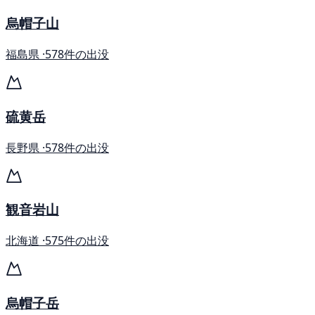
烏帽子山
福島県 ·
578件の出没
硫黄岳
長野県 ·
578件の出没
観音岩山
北海道 ·
575件の出没
烏帽子岳