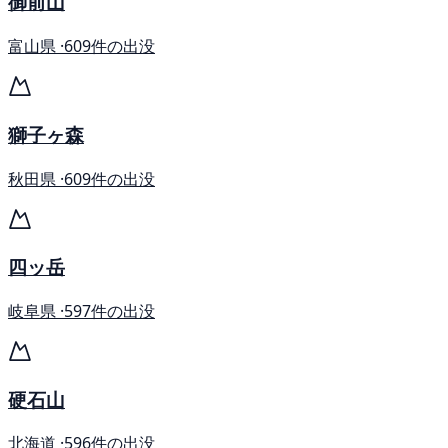
御前山
富山県 ·
609件の出没
獅子ヶ森
秋田県 ·
609件の出没
四ッ岳
岐阜県 ·
597件の出没
硬石山
北海道 ·
596件の出没