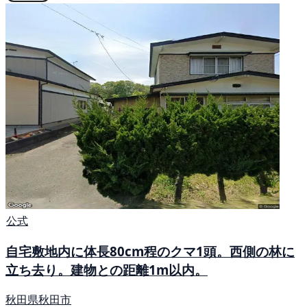
公式
自宅敷地内に体長80cm程のクマ1頭。西側の林に
立ち去り。建物との距離1m以内。
秋田県秋田市