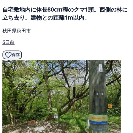
自宅敷地内に体長80cm程のクマ1頭。西側の林に
立ち去り。建物との距離1m以内。
秋田県秋田市
6日前
保存