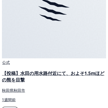
公式
【投稿】水田の用水路付近にて、およそ1.5mほど
の熊を目撃
秋田県秋田市
1週間前