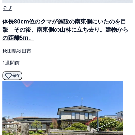
公式
体長80cm位のクマが施設の南東側にいたのを目
撃。その後、南東側の山林に立ち去り。建物から
の距離5m。
秋田県秋田市
1週間前
保存