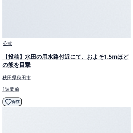
公式
【投稿】水田の用水路付近にて、およそ1.5mほど
の熊を目撃
秋田県秋田市
1週間前
保存