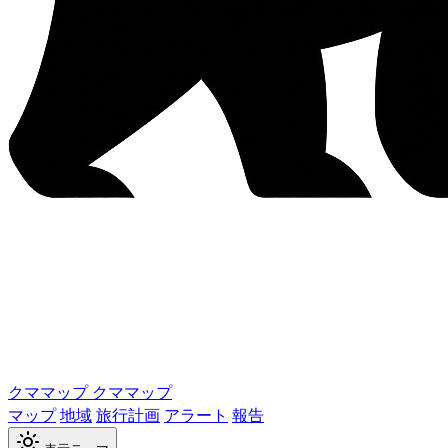
クママップ
クママップ
マップ
地域
旅行計画
アラート
報告