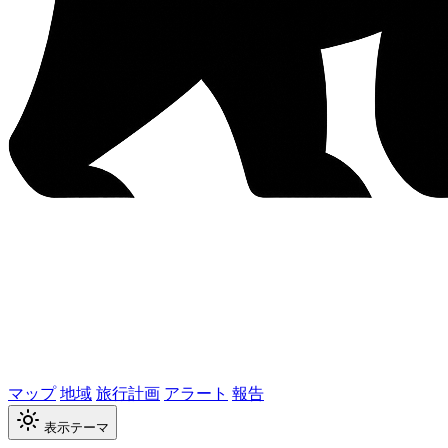
マップ
地域
旅行計画
アラート
報告
表示テーマ