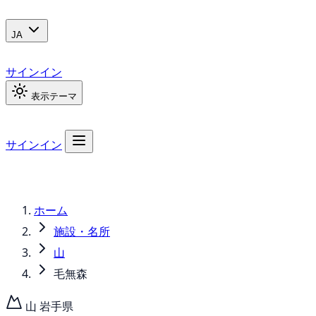
JA
サインイン
表示テーマ
サインイン
ホーム
施設・名所
山
毛無森
山
岩手県