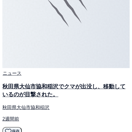
ニュース
秋田県大仙市協和稲沢でクマが出没し、移動して
いるのが目撃された。
秋田県大仙市協和稲沢
2週間前
保存