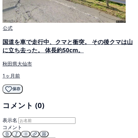
公式
国道を車で走行中、クマと衝突。 その後クマは山
に立ち去った。 体長約50cm。
秋田県大仙市
1ヶ月前
保存
コメント (0)
表示名
コメント