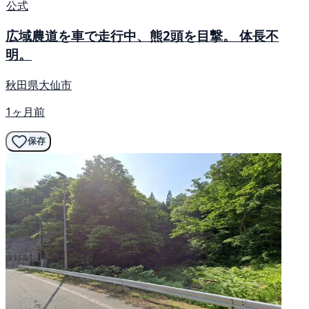
公式
広域農道を車で走行中、熊2頭を目撃。 体長不
明。
秋田県大仙市
1ヶ月前
保存