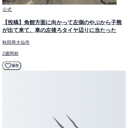
公式
【投稿】角館方面に向かって左側のやぶから子熊
が出て来て、車の左後ろタイヤ辺りに当たった
秋田県大仙市
2週間前
保存