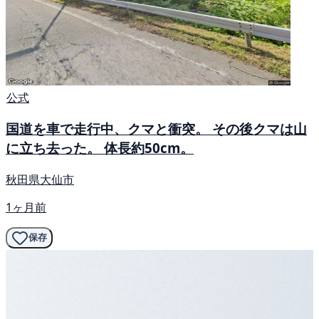
公式
国道を車で走行中、クマと衝突。 その後クマは山
に立ち去った。 体長約50cm。
秋田県大仙市
1ヶ月前
保存