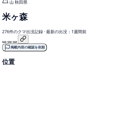
山
秋田県
米ヶ森
276件のクマ出没記録
·
最新の出没：1週間前
掲載内容の確認を依頼
位置