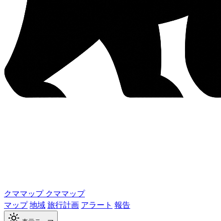
クママップ
クママップ
マップ
地域
旅行計画
アラート
報告