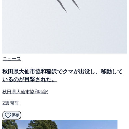
ニュース
秋田県大仙市協和稲沢でクマが出没し、移動して
いるのが目撃された。
秋田県大仙市協和稲沢
2週間前
保存