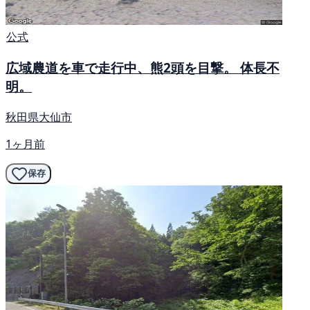
公式
広域農道を車で走行中、熊2頭を目撃。 体長不
明。
秋田県大仙市
1ヶ月前
保存