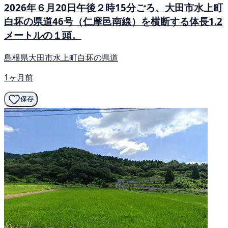
2026年６月20日午後２時15分ごろ、大田市水上町
白坏の県道46号（仁摩邑南線）を横断する体長1.2
メートルの１頭。
島根県大田市水上町白坏の県道
1ヶ月前
保存