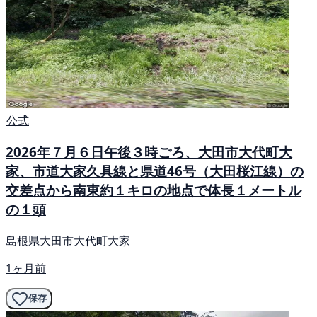
公式
2026年７月６日午後３時ごろ、大田市大代町大
家、市道大家久具線と県道46号（大田桜江線）の
交差点から南東約１キロの地点で体長１メートル
の１頭
島根県大田市大代町大家
1ヶ月前
保存