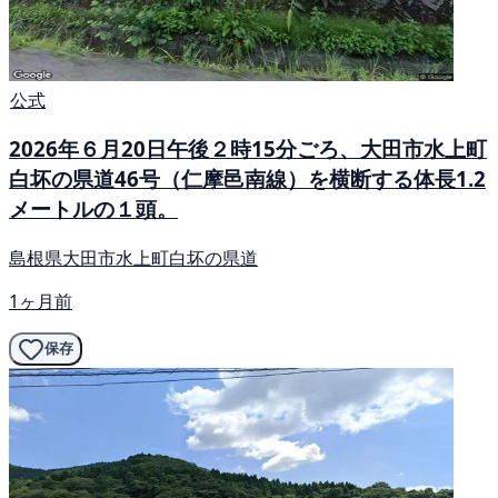
公式
2026年６月20日午後２時15分ごろ、大田市水上町
白坏の県道46号（仁摩邑南線）を横断する体長1.2
メートルの１頭。
島根県大田市水上町白坏の県道
1ヶ月前
保存