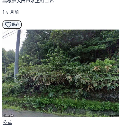
島根県大田市水上町白坏
1ヶ月前
保存
公式