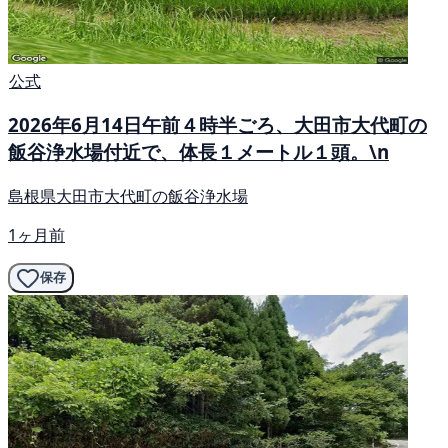
公式
2026年6月14日午前４時半ごろ、大田市大代町の
飯谷浄水場付近で、体長１メートル１頭。\n
島根県大田市大代町の飯谷浄水場
1ヶ月前
保存