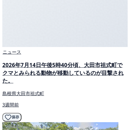
ニュース
2026年7月14日午後5時40分頃、大田市祖式町で
クマとみられる動物が移動しているのが目撃され
た。
島根県大田市祖式町
3週間前
保存