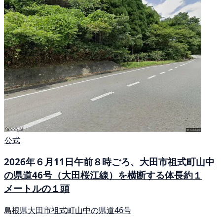
公式
2026年６月11日午前８時ごろ、大田市祖式町山中
の県道46号（大田桜江線）を横断する体長約１
メートルの１頭
島根県大田市祖式町山中の県道46号