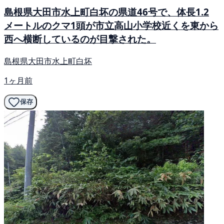
島根県大田市水上町白坏の県道46号で、体長1.2
メートルのクマ1頭が市立高山小学校近くを東から
西へ横断しているのが目撃された。
島根県大田市水上町白坏
1ヶ月前
保存