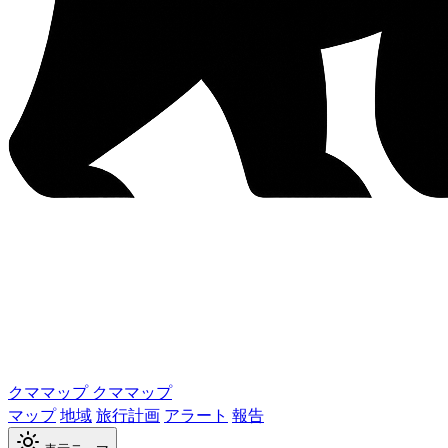
クママップ
クママップ
マップ
地域
旅行計画
アラート
報告