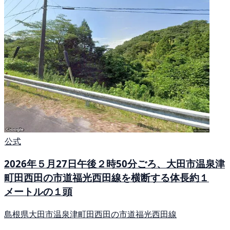
公式
2026年５月27日午後２時50分ごろ、大田市温泉津
町田西田の市道福光西田線を横断する体長約１
メートルの１頭
島根県大田市温泉津町田西田の市道福光西田線