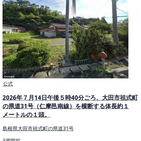
公式
2026年７月14日午後５時40分ごろ、大田市祖式町
の県道31号（仁摩邑南線）を横断する体長約１
メートルの１頭。
島根県大田市祖式町の県道31号
3週間前