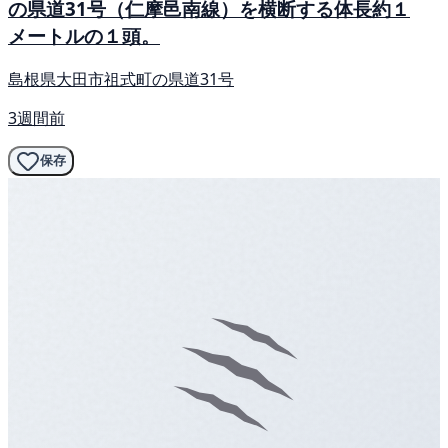
の県道31号（仁摩邑南線）を横断する体長約１
メートルの１頭。
島根県大田市祖式町の県道31号
3週間前
保存