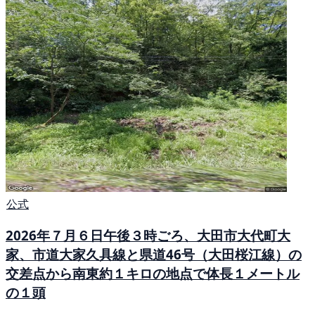
公式
2026年７月６日午後３時ごろ、大田市大代町大
家、市道大家久具線と県道46号（大田桜江線）の
交差点から南東約１キロの地点で体長１メートル
の１頭