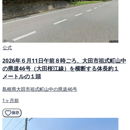
公式
2026年６月11日午前８時ごろ、大田市祖式町山中
の県道46号（大田桜江線）を横断する体長約１
メートルの１頭
島根県大田市祖式町山中の県道46号
1ヶ月前
保存