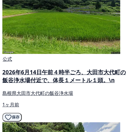
公式
2026年6月14日午前４時半ごろ、大田市大代町の
飯谷浄水場付近で、体長１メートル１頭。\n
島根県大田市大代町の飯谷浄水場
1ヶ月前
保存