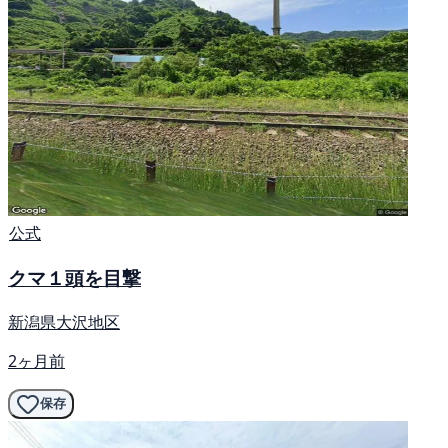
公式
クマ１頭を目撃
新潟県大沢地区
2ヶ月前
保存