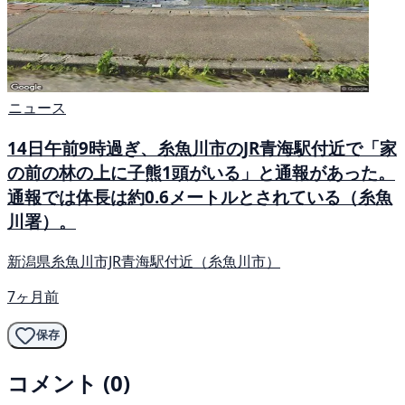
ニュース
14日午前9時過ぎ、糸魚川市のJR青海駅付近で「家
の前の林の上に子熊1頭がいる」と通報があった。
通報では体長は約0.6メートルとされている（糸魚
川署）。
新潟県糸魚川市JR青海駅付近（糸魚川市）
7ヶ月前
保存
コメント (0)