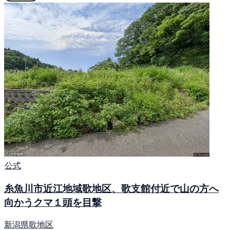
公式
糸魚川市近江地域歌地区、歌支館付近で山の方へ
向かうクマ１頭を目撃
新潟県歌地区