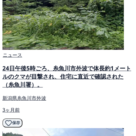
ニュース
24日午後5時ごろ、糸魚川市外波で体長約1メート
ルのクマが目撃され、住宅に直近で確認された
（糸魚川署）。
新潟県糸魚川市外波
3ヶ月前
保存