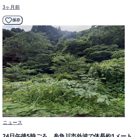
3ヶ月前
保存
ニュース
24日午後5時ごろ、糸魚川市外波で体長約1メート