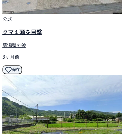
公式
クマ１頭を目撃
新潟県外波
3ヶ月前
保存