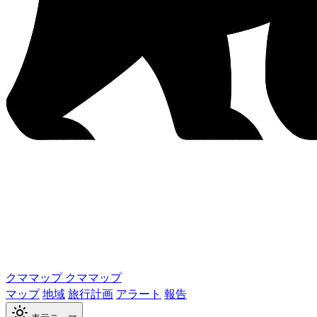
クママップ
クママップ
マップ
地域
旅行計画
アラート
報告