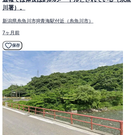
川署）。
新潟県糸魚川市JR青海駅付近（糸魚川市）
7ヶ月前
保存