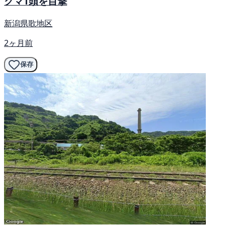
クマ1頭を目撃
新潟県歌地区
2ヶ月前
保存