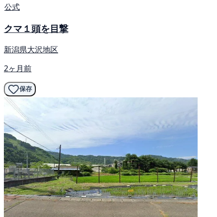
公式
クマ１頭を目撃
新潟県大沢地区
2ヶ月前
保存