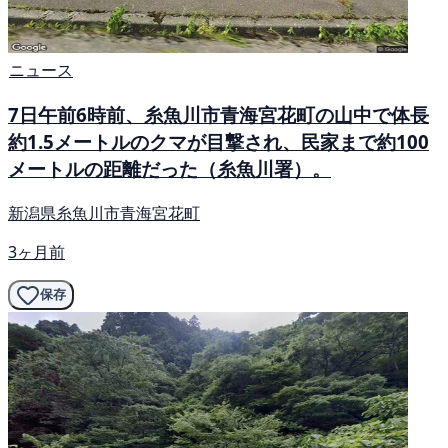
ニュース
7日午前6時前、糸魚川市青海宮花町の山中で体長
約1.5メートルのクマが目撃され、民家まで約100
メートルの距離だった（糸魚川署）。
新潟県糸魚川市青海宮花町
3ヶ月前
保存