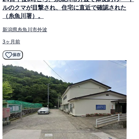
ルのクマが目撃され、住宅に直近で確認された
（糸魚川署）。
新潟県糸魚川市外波
3ヶ月前
保存