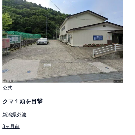
公式
クマ１頭を目撃
新潟県外波
3ヶ月前