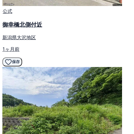
公式
御幸橋北側付近
新潟県大沢地区
1ヶ月前
保存