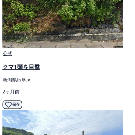
公式
クマ1頭を目撃
新潟県歌地区
2ヶ月前
保存