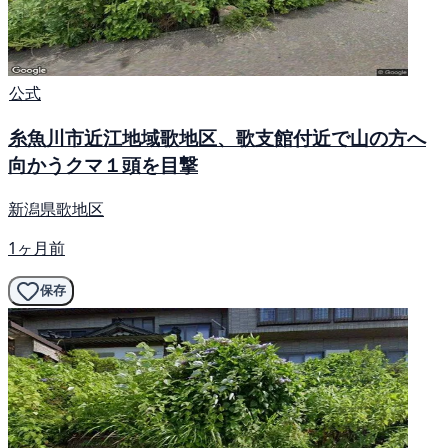
公式
糸魚川市近江地域歌地区、歌支館付近で山の方へ
向かうクマ１頭を目撃
新潟県歌地区
1ヶ月前
保存