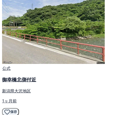
公式
御幸橋北側付近
新潟県大沢地区
1ヶ月前
保存