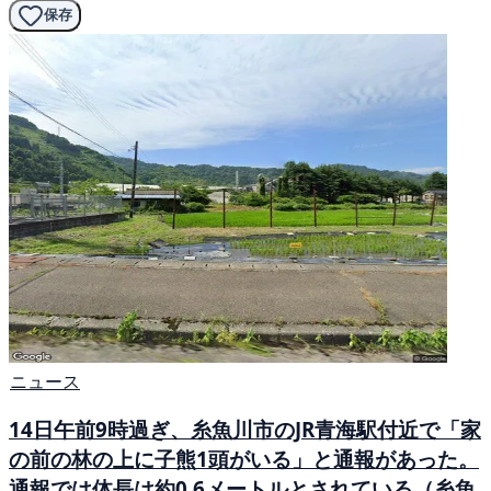
保存
ニュース
14日午前9時過ぎ、糸魚川市のJR青海駅付近で「家
の前の林の上に子熊1頭がいる」と通報があった。
通報では体長は約0.6メートルとされている（糸魚