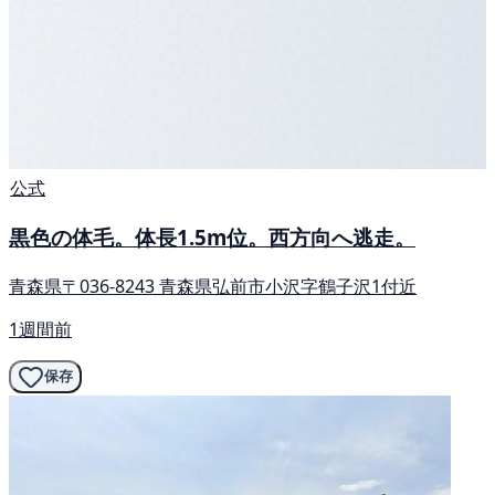
公式
黒色の体毛。体長1.5m位。西方向へ逃走。
青森県〒036-8243 青森県弘前市小沢字鶴子沢1付近
1週間前
保存