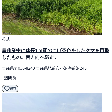
公式
農作業中に体長1ｍ弱のこげ茶色をしたクマを目撃
したもの。南方向へ逃走。
青森県〒036-8243 青森県弘前市小沢字前沢248
1週間前
保存