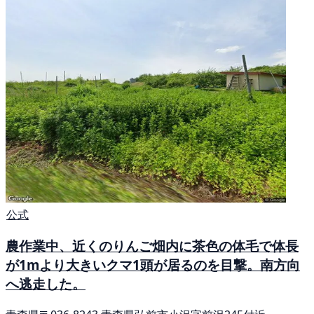
公式
農作業中、近くのりんご畑内に茶色の体毛で体長
が1mより大きいクマ1頭が居るのを目撃。南方向
へ逃走した。