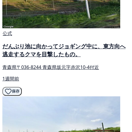
公式
だんぶり池に向かってジョギング中に、東方向へ
逃走するクマを目撃したもの。
青森県〒036-8244 青森県坂元字赤沢10-4付近
1週間前
保存