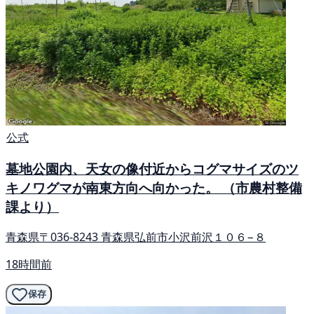
公式
墓地公園内、天女の像付近からコグマサイズのツ
キノワグマが南東方向へ向かった。 （市農村整備
課より）
青森県〒036-8243 青森県弘前市小沢前沢１０６−８
18時間前
保存