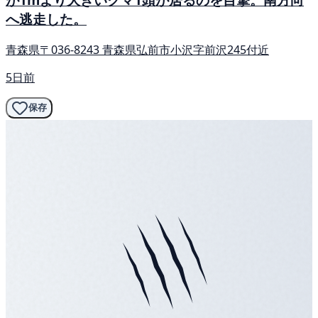
へ逃走した。
青森県〒036-8243 青森県弘前市小沢字前沢245付近
5日前
保存