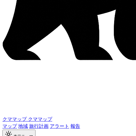
クママップ
クママップ
マップ
地域
旅行計画
アラート
報告