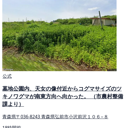
公式
墓地公園内、天女の像付近からコグマサイズのツ
キノワグマが南東方向へ向かった。 （市農村整備
課より）
青森県〒036-8243 青森県弘前市小沢前沢１０６−８
18時間前