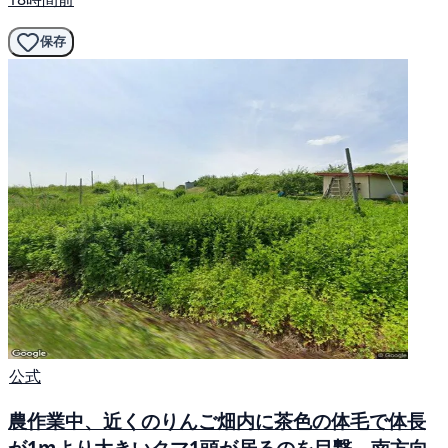
保存
公式
農作業中、近くのりんご畑内に茶色の体毛で体長
が1mより大きいクマ1頭が居るのを目撃。南方向