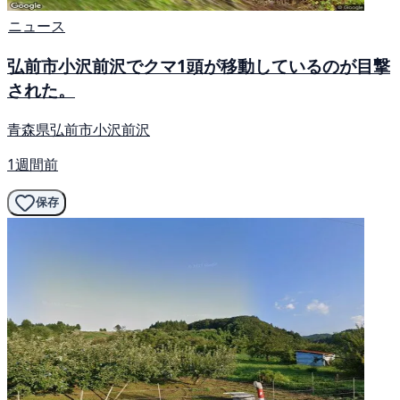
ニュース
弘前市小沢前沢でクマ1頭が移動しているのが目撃
された。
青森県弘前市小沢前沢
1週間前
保存