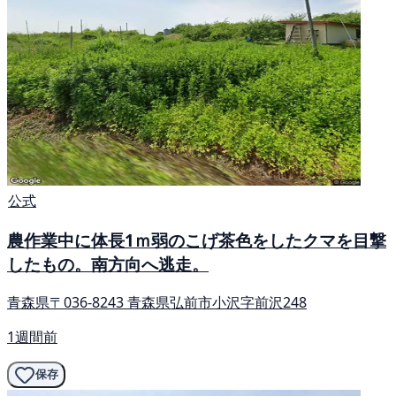
公式
農作業中に体長1ｍ弱のこげ茶色をしたクマを目撃
したもの。南方向へ逃走。
青森県〒036-8243 青森県弘前市小沢字前沢248
1週間前
保存