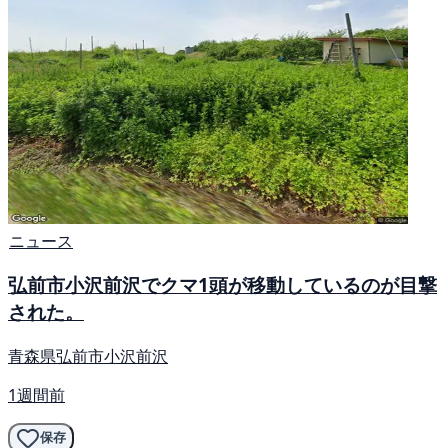
ニュース
弘前市小沢前沢でクマ1頭が移動しているのが目撃
された。
青森県弘前市小沢前沢
1週間前
保存