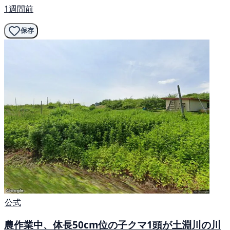
1週間前
保存
公式
農作業中、体長50cm位の子クマ1頭が土淵川の川