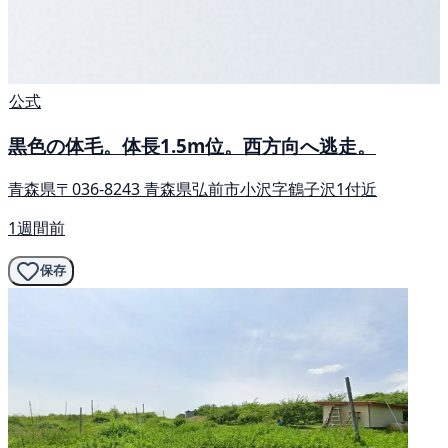
公式
黒色の体毛。体長1.5m位。西方向へ逃走。
青森県〒036-8243 青森県弘前市小沢字鶴子沢1付近
1週間前
保存