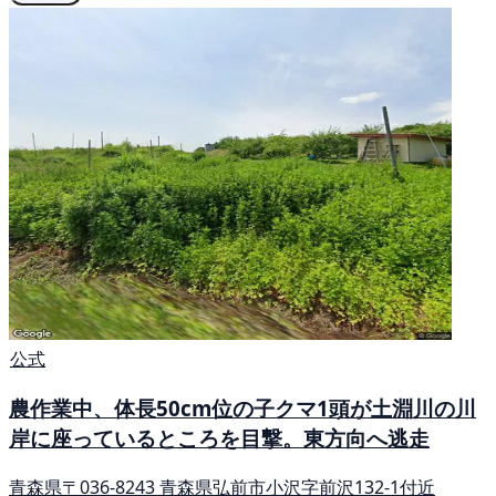
公式
農作業中、体長50cm位の子クマ1頭が土淵川の川
岸に座っているところを目撃。東方向へ逃走
青森県〒036-8243 青森県弘前市小沢字前沢132-1付近