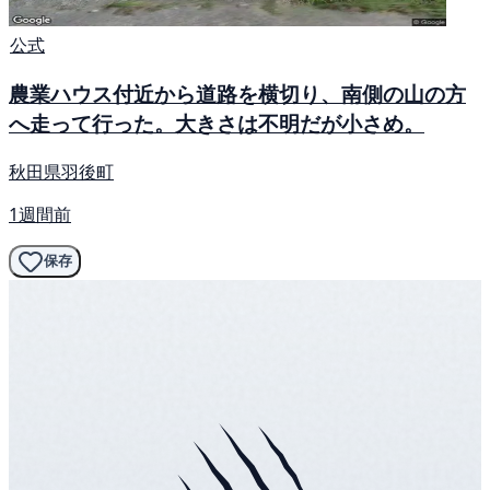
公式
農業ハウス付近から道路を横切り、南側の山の方
へ走って行った。大きさは不明だが小さめ。
秋田県羽後町
1週間前
保存