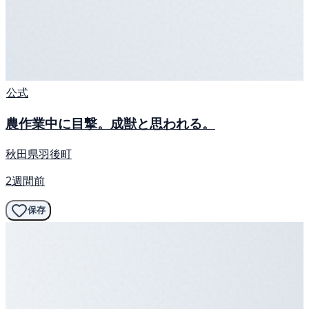
公式
農作業中に目撃。成獣と思われる。
秋田県羽後町
2週間前
保存