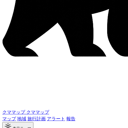
クママップ
クママップ
マップ
地域
旅行計画
アラート
報告