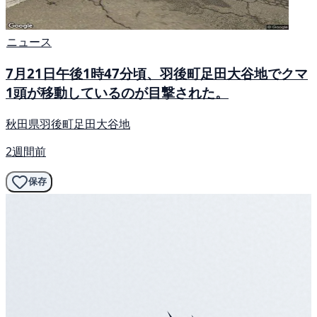
ニュース
7月21日午後1時47分頃、羽後町足田大谷地でクマ
1頭が移動しているのが目撃された。
秋田県羽後町足田大谷地
2週間前
保存