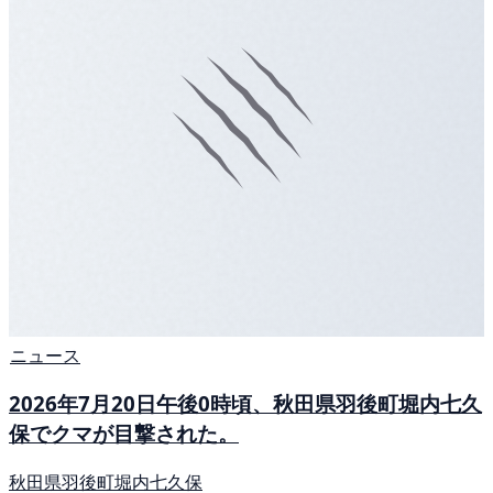
ニュース
2026年7月20日午後0時頃、秋田県羽後町堀内七久
保でクマが目撃された。
秋田県羽後町堀内七久保