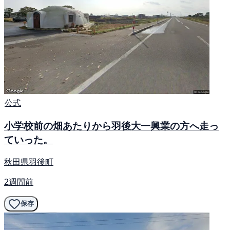
公式
小学校前の畑あたりから羽後大一興業の方へ走っ
ていった。
秋田県羽後町
2週間前
保存