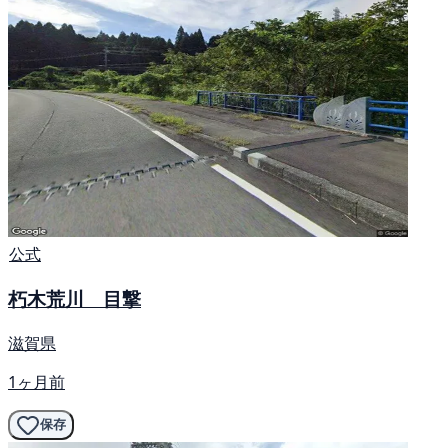
公式
朽木荒川 目撃
滋賀県
1ヶ月前
保存