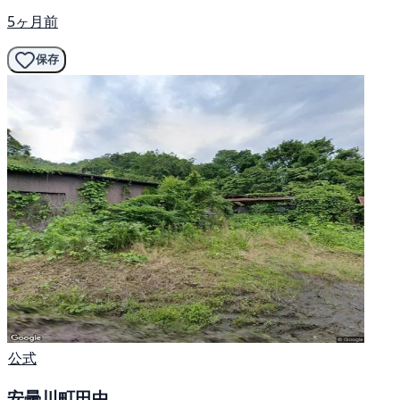
5ヶ月前
保存
公式
安曇川町田中