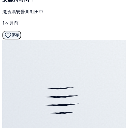
滋賀県安曇川町田中
1ヶ月前
保存