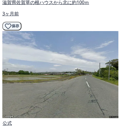
滋賀県佐賀草の根ハウスから北に約100ｍ
3ヶ月前
保存
公式