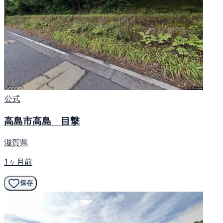
公式
高島市高島 目撃
滋賀県
1ヶ月前
保存