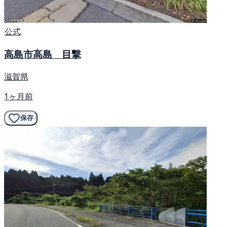
公式
高島市高島 目撃
滋賀県
1ヶ月前
保存