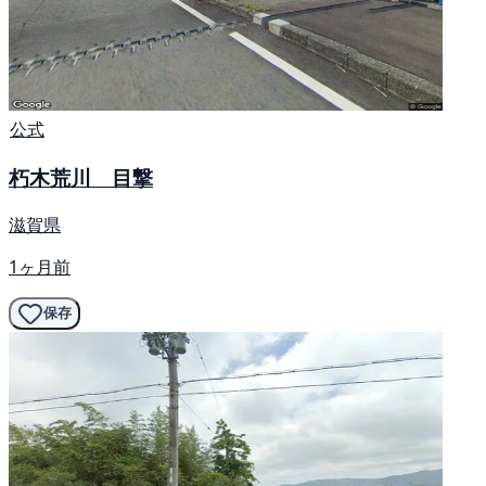
公式
朽木荒川 目撃
滋賀県
1ヶ月前
保存