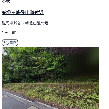
公式
蛇谷ヶ峰登山道付近
滋賀県蛇谷ヶ峰登山道付近
1ヶ月前
保存