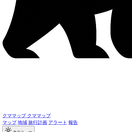
クママップ
クママップ
マップ
地域
旅行計画
アラート
報告