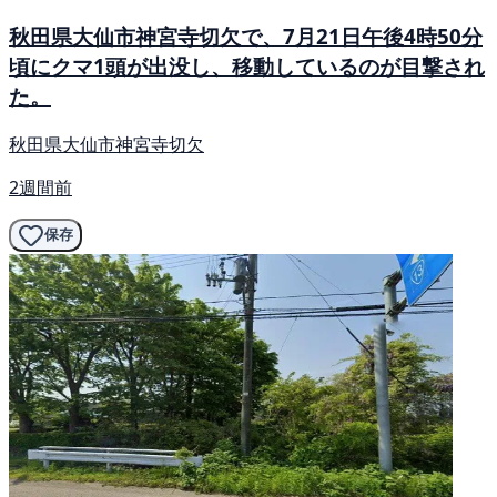
秋田県大仙市神宮寺切欠で、7月21日午後4時50分
頃にクマ1頭が出没し、移動しているのが目撃され
た。
秋田県大仙市神宮寺切欠
2週間前
保存