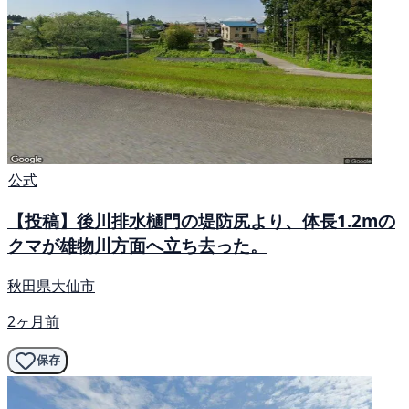
公式
【投稿】後川排水樋門の堤防尻より、体長1.2mの
クマが雄物川方面へ立ち去った。
秋田県大仙市
2ヶ月前
保存