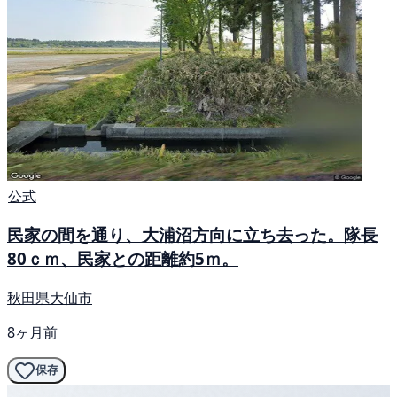
公式
民家の間を通り、大浦沼方向に立ち去った。隊長
80ｃｍ、民家との距離約5ｍ。
秋田県大仙市
8ヶ月前
保存