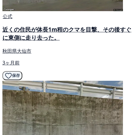
公式
近くの住民が体長1m程のクマを目撃、その後すぐ
に東側に走り去った。
秋田県大仙市
3ヶ月前
保存