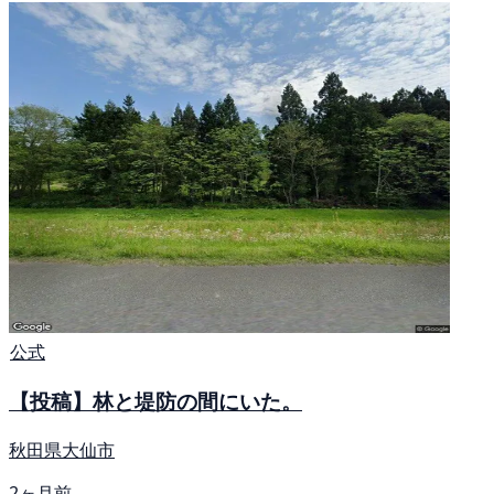
公式
【投稿】林と堤防の間にいた。
秋田県大仙市
2ヶ月前