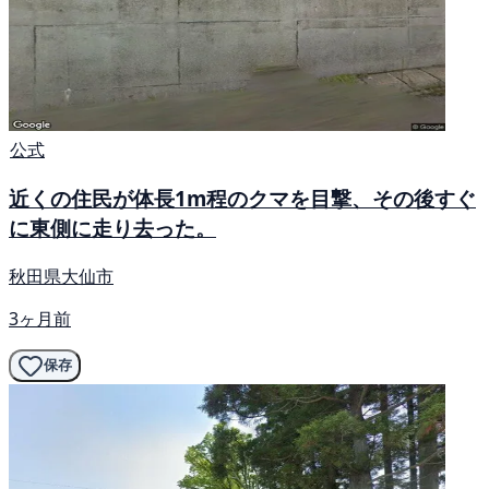
公式
近くの住民が体長1m程のクマを目撃、その後すぐ
に東側に走り去った。
秋田県大仙市
3ヶ月前
保存