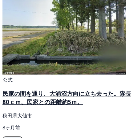
公式
民家の間を通り、大浦沼方向に立ち去った。隊長
80ｃｍ、民家との距離約5ｍ。
秋田県大仙市
8ヶ月前