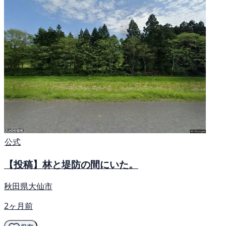
公式
【投稿】林と堤防の間にいた。
秋田県大仙市
2ヶ月前