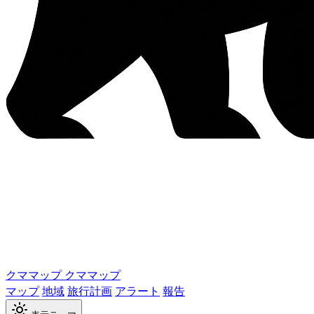
クママップ
クママップ
マップ
地域
旅行計画
アラート
報告