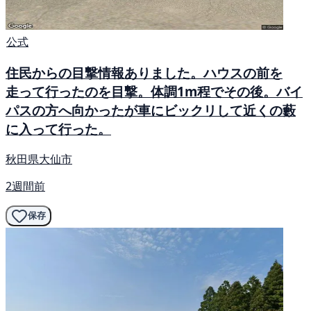
公式
住民からの目撃情報ありました。ハウスの前を
走って行ったのを目撃。体調1m程でその後。バイ
パスの方へ向かったが車にビックリして近くの藪
に入って行った。
秋田県大仙市
2週間前
保存