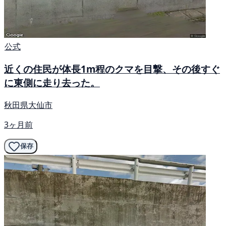
公式
近くの住民が体長1m程のクマを目撃、その後すぐ
に東側に走り去った。
秋田県大仙市
3ヶ月前
保存