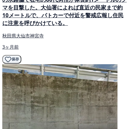
マを目撃した。大仙署によれば直近の民家まで約
10メートルで、パトカーで付近を警戒広報し住民
に注意を呼びかけている。
秋田県大仙市神宮寺
3ヶ月前
保存