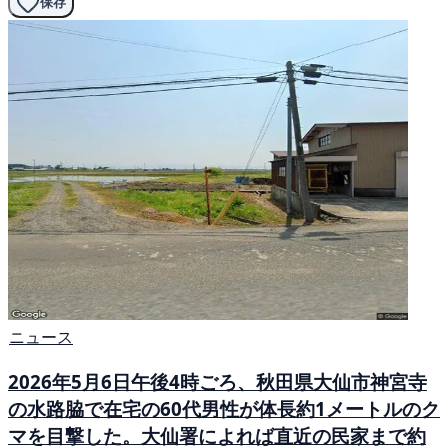
保存
ニュース
2026年5月6日午後4時ごろ、秋田県大仙市神宮寺
の水路脇で在宅の60代男性が体長約1メートルのク
マを目撃した。大仙署によれば直近の民家まで約