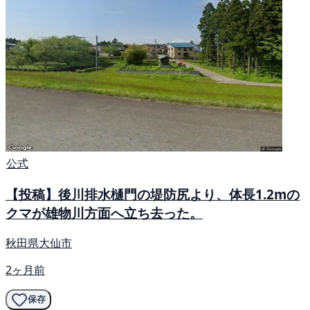
公式
【投稿】後川排水樋門の堤防尻より、体長1.2mの
クマが雄物川方面へ立ち去った。
秋田県大仙市
2ヶ月前
保存