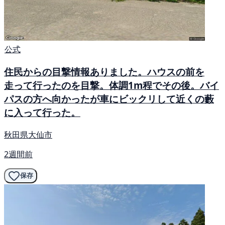
公式
住民からの目撃情報ありました。ハウスの前を
走って行ったのを目撃。体調1m程でその後。バイ
パスの方へ向かったが車にビックリして近くの藪
に入って行った。
秋田県大仙市
2週間前
保存