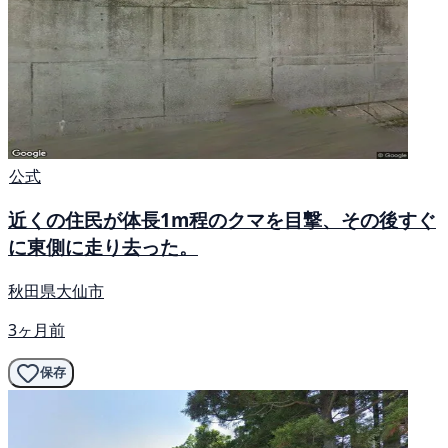
公式
近くの住民が体長1m程のクマを目撃、その後すぐ
に東側に走り去った。
秋田県大仙市
3ヶ月前
保存