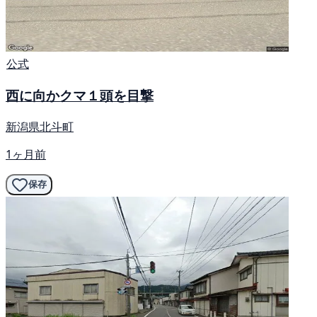
公式
西に向かクマ１頭を目撃
新潟県北斗町
1ヶ月前
保存