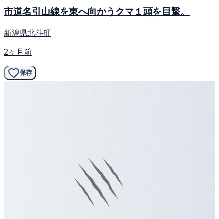
市道名引山線を東へ向かうクマ１頭を目撃。
新潟県北斗町
2ヶ月前
保存