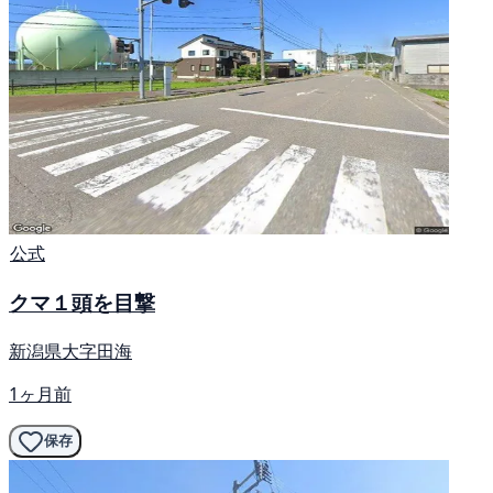
公式
クマ１頭を目撃
新潟県大字田海
1ヶ月前
保存