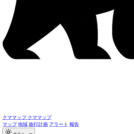
クママップ
クママップ
マップ
地域
旅行計画
アラート
報告