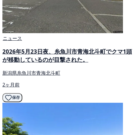
ニュース
2026年5月23日夜、糸魚川市青海北斗町でクマ1頭
が移動しているのが目撃された。
新潟県糸魚川市青海北斗町
2ヶ月前
保存