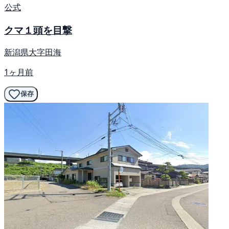
公式
クマ１頭を目撃
新潟県大字田海
1ヶ月前
保存