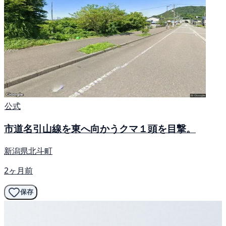
公式
市道名引山線を東へ向かうクマ１頭を目撃。
新潟県北斗町
2ヶ月前
保存