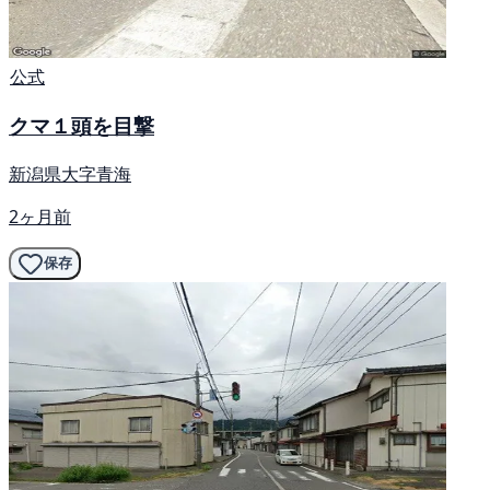
公式
クマ１頭を目撃
新潟県大字青海
2ヶ月前
保存