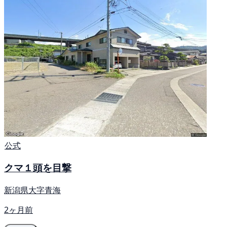
公式
クマ１頭を目撃
新潟県大字青海
2ヶ月前