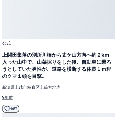
公式
上関田集落の別所川橋から丈ケ山方向へ約２km
入った山中で、山菜採りをした後、自動車に乗ろ
うとしていた男性が、道路を横断する体長１ｍ程
のクマ１頭を目撃。
新潟県上越市板倉区上筒方地内
9年前
保存