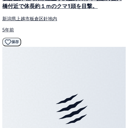
橋付近で体長約１ｍのクマ1頭を目撃。
新潟県上越市板倉区針地内
5年前
保存