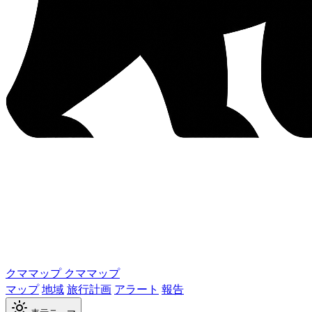
クママップ
クママップ
マップ
地域
旅行計画
アラート
報告