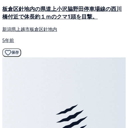
板倉区針地内の県道上小沢脇野田停車場線の西川
橋付近で体長約１ｍのクマ1頭を目撃。
新潟県上越市板倉区針地内
5年前
保存