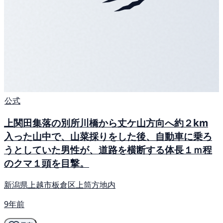
公式
上関田集落の別所川橋から丈ケ山方向へ約２km
入った山中で、山菜採りをした後、自動車に乗ろ
うとしていた男性が、道路を横断する体長１ｍ程
のクマ１頭を目撃。
新潟県上越市板倉区上筒方地内
9年前