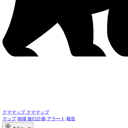
クママップ
クママップ
マップ
地域
旅行計画
アラート
報告