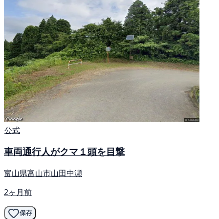
公式
車両通行人がクマ１頭を目撃
富山県富山市山田中瀬
2ヶ月前
保存