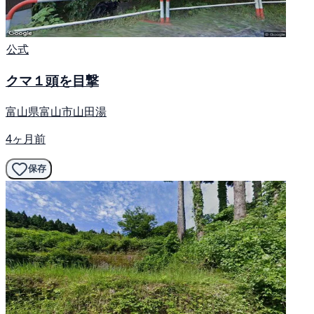
公式
クマ１頭を目撃
富山県富山市山田湯
4ヶ月前
保存