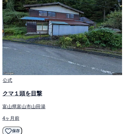
公式
クマ１頭を目撃
富山県富山市山田湯
4ヶ月前
保存