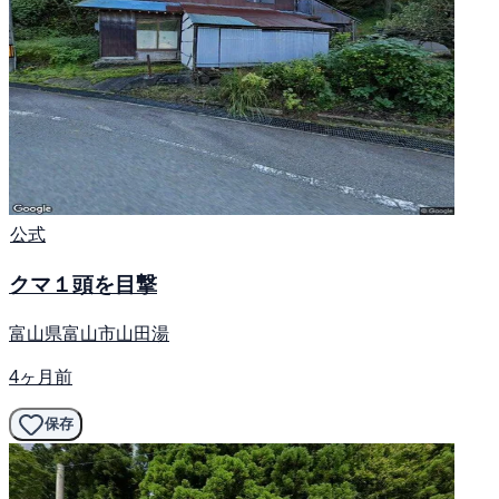
公式
クマ１頭を目撃
富山県富山市山田湯
4ヶ月前
保存