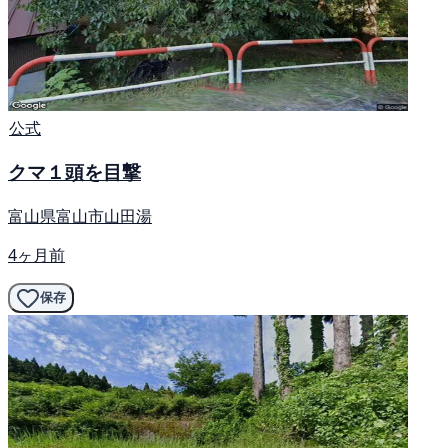
公式
クマ１頭を目撃
富山県富山市山田湯
4ヶ月前
保存