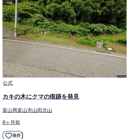
公式
カキの木にクマの痕跡を発見
富山県富山市山田北山
8ヶ月前
保存