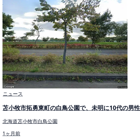
ニュース
苫小牧市拓勇東町の白鳥公園で、未明に10代の男性
北海道苫小牧市白鳥公園
1ヶ月前