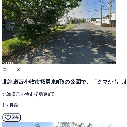
ニュース
北海道苫小牧市拓勇東町5の公園で、「クマかもし
北海道苫小牧市拓勇東町5
1ヶ月前
保存