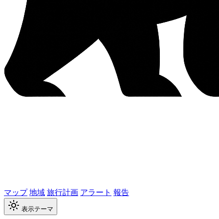
マップ
地域
旅行計画
アラート
報告
表示テーマ