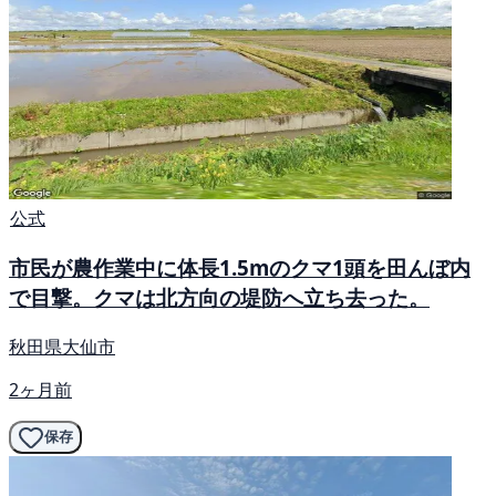
公式
市民が農作業中に体長1.5mのクマ1頭を田んぼ内
で目撃。クマは北方向の堤防へ立ち去った。
秋田県大仙市
2ヶ月前
保存