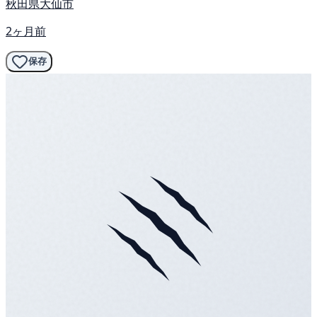
秋田県大仙市
2ヶ月前
保存