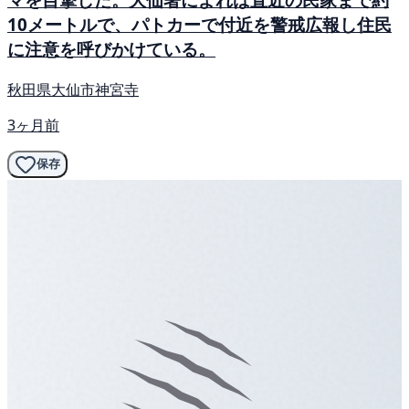
10メートルで、パトカーで付近を警戒広報し住民
に注意を呼びかけている。
秋田県大仙市神宮寺
3ヶ月前
保存