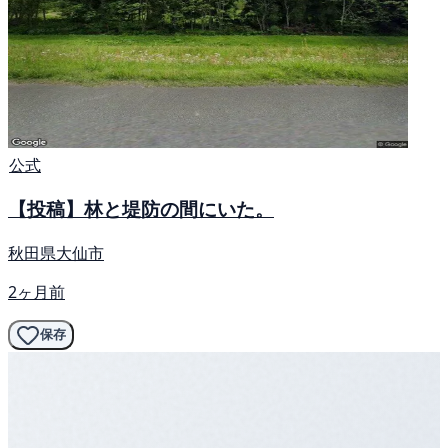
公式
【投稿】林と堤防の間にいた。
秋田県大仙市
2ヶ月前
保存