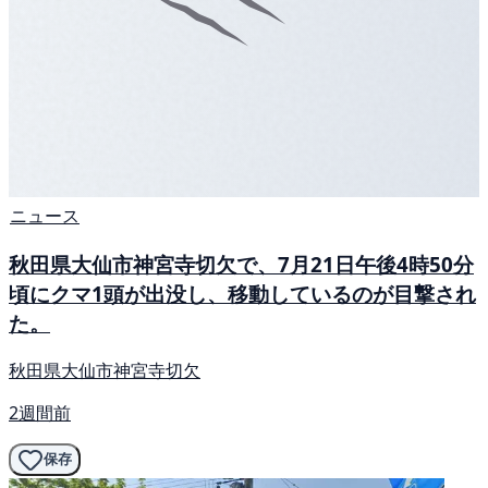
ニュース
秋田県大仙市神宮寺切欠で、7月21日午後4時50分
頃にクマ1頭が出没し、移動しているのが目撃され
た。
秋田県大仙市神宮寺切欠
2週間前
保存