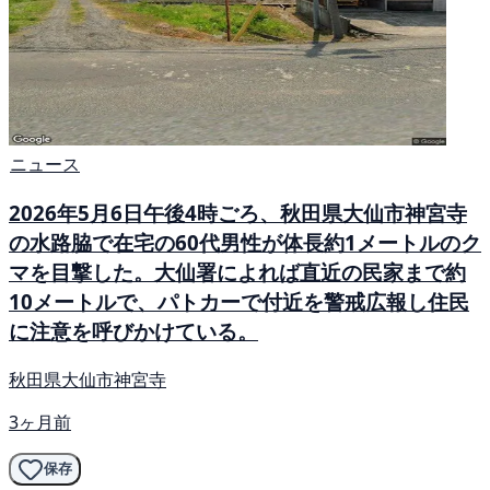
ニュース
2026年5月6日午後4時ごろ、秋田県大仙市神宮寺
の水路脇で在宅の60代男性が体長約1メートルのク
マを目撃した。大仙署によれば直近の民家まで約
10メートルで、パトカーで付近を警戒広報し住民
に注意を呼びかけている。
秋田県大仙市神宮寺
3ヶ月前
保存