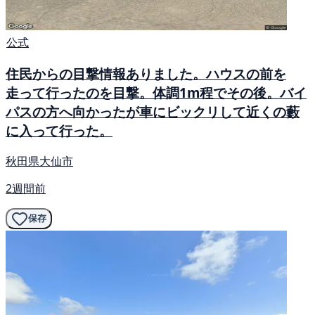
公式
住民からの目撃情報ありました。ハウスの前を
走って行ったのを目撃。体調1m程でその後。バイ
パスの方へ向かったが車にビックリして近くの藪
に入って行った。
秋田県大仙市
2週間前
保存