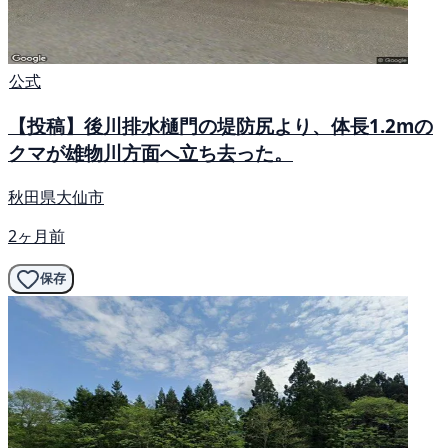
公式
【投稿】後川排水樋門の堤防尻より、体長1.2mの
クマが雄物川方面へ立ち去った。
秋田県大仙市
2ヶ月前
保存