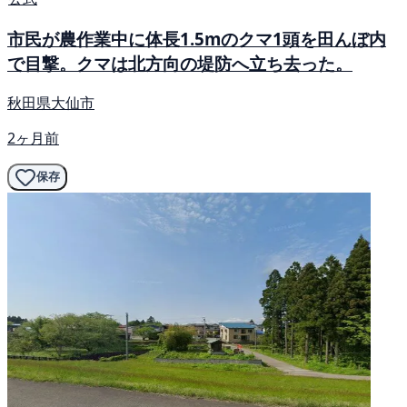
市民が農作業中に体長1.5mのクマ1頭を田んぼ内
で目撃。クマは北方向の堤防へ立ち去った。
秋田県大仙市
2ヶ月前
保存