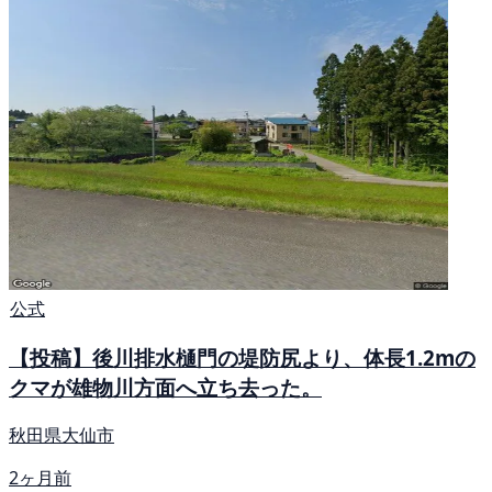
公式
【投稿】後川排水樋門の堤防尻より、体長1.2mの
クマが雄物川方面へ立ち去った。
秋田県大仙市
2ヶ月前