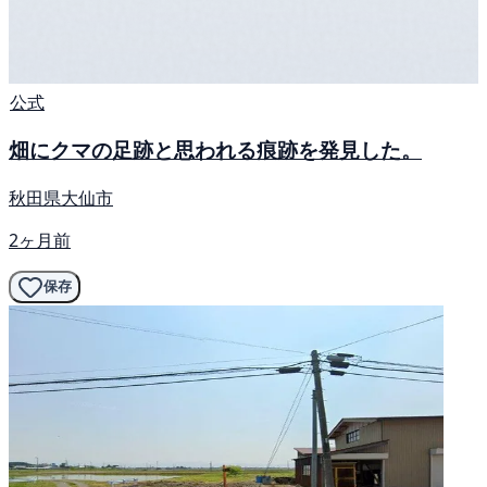
公式
畑にクマの足跡と思われる痕跡を発見した。
秋田県大仙市
2ヶ月前
保存