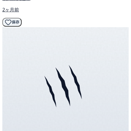
2ヶ月前
保存