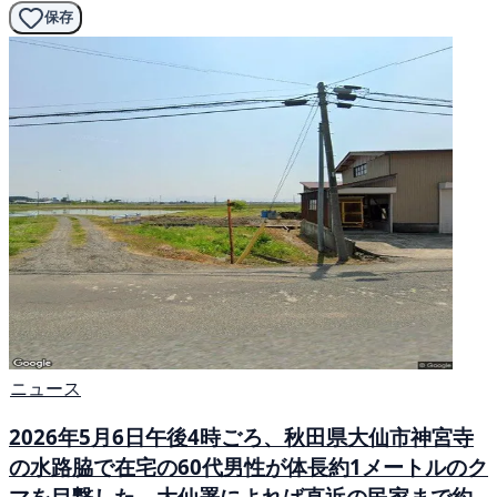
保存
ニュース
2026年5月6日午後4時ごろ、秋田県大仙市神宮寺
の水路脇で在宅の60代男性が体長約1メートルのク
マを目撃した。大仙署によれば直近の民家まで約