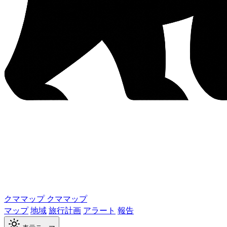
クママップ
クママップ
マップ
地域
旅行計画
アラート
報告