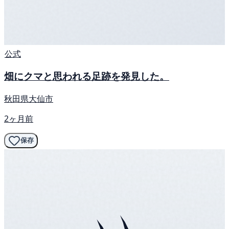
公式
畑にクマと思われる足跡を発見した。
秋田県大仙市
2ヶ月前
保存