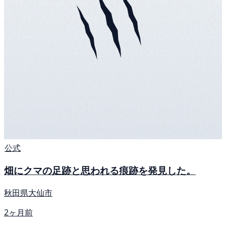
公式
畑にクマの足跡と思われる痕跡を発見した。
秋田県大仙市
2ヶ月前