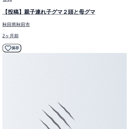
【投稿】親子連れ子グマ２頭と母グマ
秋田県秋田市
2ヶ月前
保存