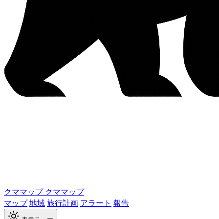
クママップ
クママップ
マップ
地域
旅行計画
アラート
報告