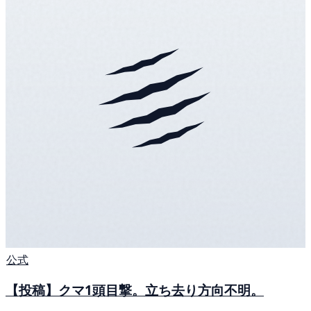
公式
【投稿】クマ1頭目撃。立ち去り方向不明。