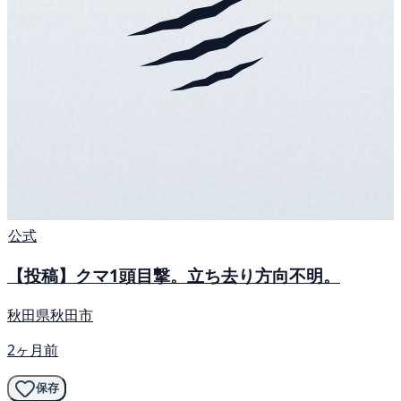
公式
【投稿】クマ1頭目撃。立ち去り方向不明。
秋田県秋田市
2ヶ月前
保存