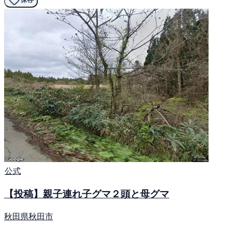
公式
【投稿】親子連れ子グマ２頭と母グマ
秋田県秋田市