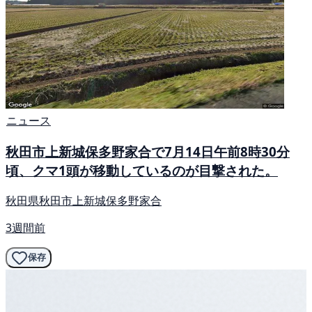
ニュース
秋田市上新城保多野家合で7月14日午前8時30分
頃、クマ1頭が移動しているのが目撃された。
秋田県秋田市上新城保多野家合
3週間前
保存