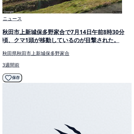
ニュース
秋田市上新城保多野家合で7月14日午前8時30分
頃、クマ1頭が移動しているのが目撃された。
秋田県秋田市上新城保多野家合
3週間前
保存