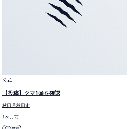
公式
【投稿】クマ1頭を確認
秋田県秋田市
1ヶ月前
保存