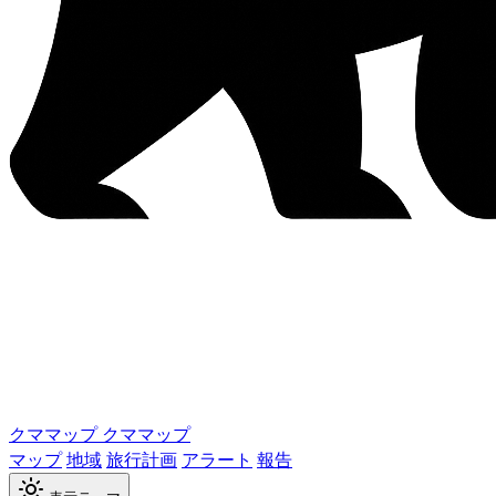
クママップ
クママップ
マップ
地域
旅行計画
アラート
報告