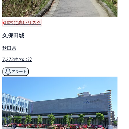
非常に高いリスク
久保田城
秋田県
7,272件の出没
アラート