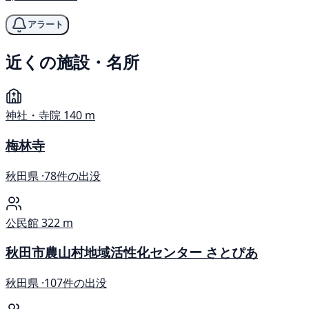
アラート
近くの施設・名所
神社・寺院
140 m
梅林寺
秋田県 ·
78件の出没
公民館
322 m
秋田市農山村地域活性化センター さとぴあ
秋田県 ·
107件の出没