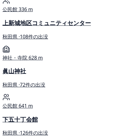
公民館
336 m
上新城地区コミュニティセンター
秋田県 ·
108件の出没
神社・寺院
628 m
眞山神社
秋田県 ·
72件の出没
公民館
641 m
下五十丁会館
秋田県 ·
126件の出没