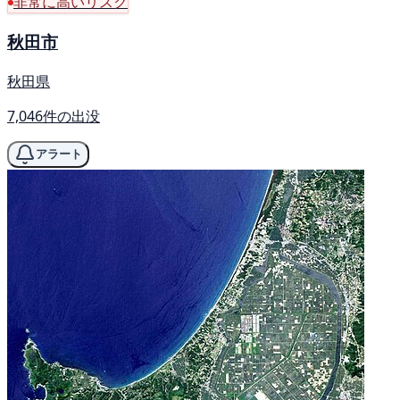
非常に高いリスク
秋田市
秋田県
7,046件の出没
アラート