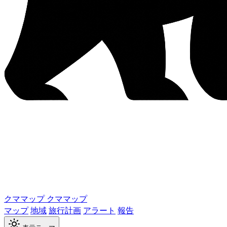
クママップ
クママップ
マップ
地域
旅行計画
アラート
報告