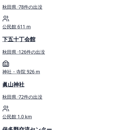
秋田県 ·
78件の出没
公民館
611 m
下五十丁会館
秋田県 ·
126件の出没
神社・寺院
926 m
眞山神社
秋田県 ·
72件の出没
公民館
1.0 km
保多野交流センター