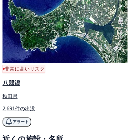
非常に高いリスク
八郎潟
秋田県
2,691件の出没
アラート
近くの施設・名所