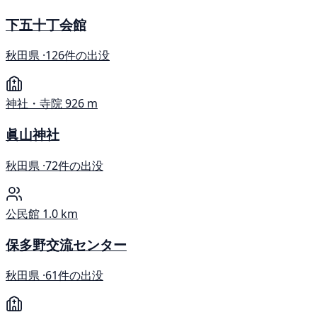
下五十丁会館
秋田県 ·
126件の出没
神社・寺院
926 m
眞山神社
秋田県 ·
72件の出没
公民館
1.0 km
保多野交流センター
秋田県 ·
61件の出没