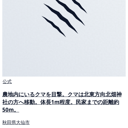
公式
農地内にいるクマを目撃。クマは北東方向北畑神
社の方へ移動。体長1m程度。民家までの距離約
50m。
秋田県大仙市