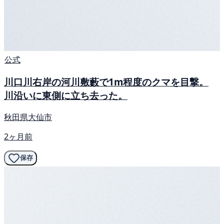
公式
川口川右岸の河川敷藪で1m程度のクマを目撃。
川沿いに東側に立ち去った。
秋田県大仙市
2ヶ月前
保存