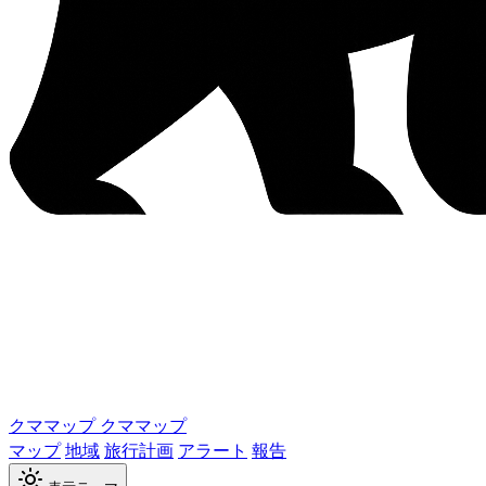
クママップ
クママップ
マップ
地域
旅行計画
アラート
報告