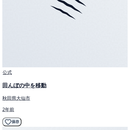
公式
田んぼの中を移動
秋田県大仙市
2年前
保存