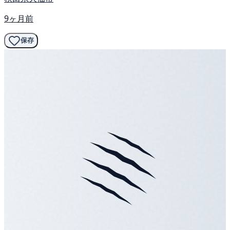
9ヶ月前
保存