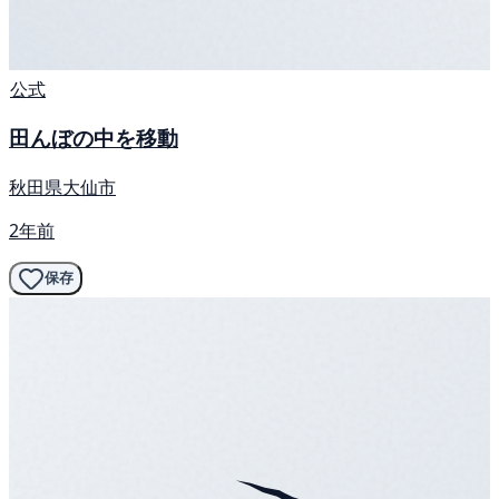
公式
田んぼの中を移動
秋田県大仙市
2年前
保存