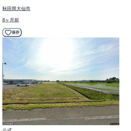
秋田県大仙市
8ヶ月前
保存
公式