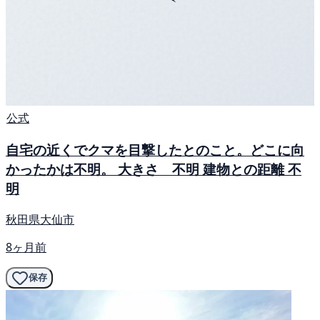
公式
自宅の近くでクマを目撃したとのこと。どこに向
かったかは不明。 大きさ 不明 建物との距離 不
明
秋田県大仙市
8ヶ月前
保存