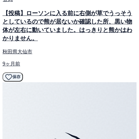
【投稿】ローソンに入る前に右側が草でうっそう
としているので熊が居ないか確認した所、黒い物
体が左右に動いていました。はっきりと熊かはわ
かりません。
秋田県大仙市
9ヶ月前
保存