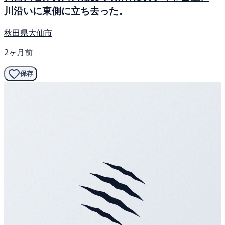
川沿いに東側に立ち去った。
秋田県大仙市
2ヶ月前
保存