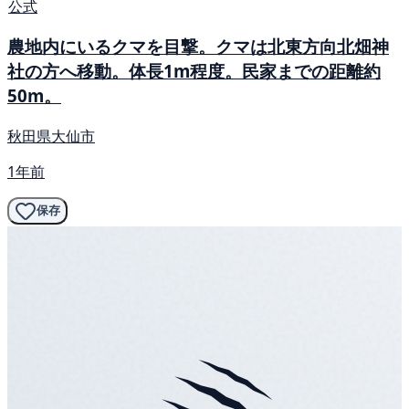
公式
農地内にいるクマを目撃。クマは北東方向北畑神
社の方へ移動。体長1m程度。民家までの距離約
50m。
秋田県大仙市
1年前
保存