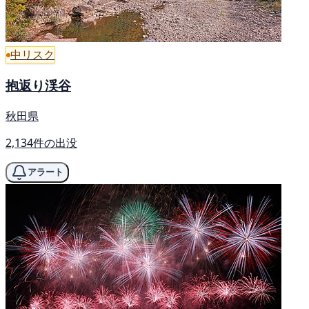
中リスク
抱返り渓谷
秋田県
2,134件の出没
アラート