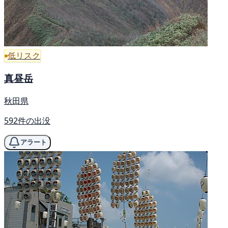
低リスク
真昼岳
秋田県
592件の出没
アラート