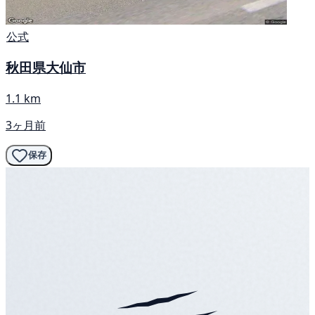
公式
秋田県大仙市
1.1 km
3ヶ月前
保存