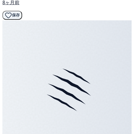
8ヶ月前
保存