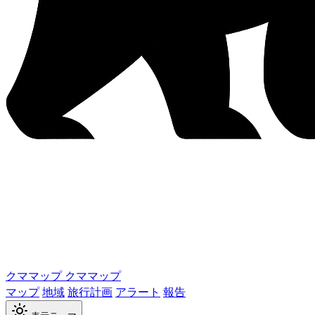
クママップ
クママップ
マップ
地域
旅行計画
アラート
報告