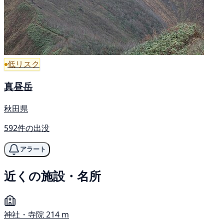
低リスク
真昼岳
秋田県
592件の出没
アラート
近くの施設・名所
神社・寺院
214 m