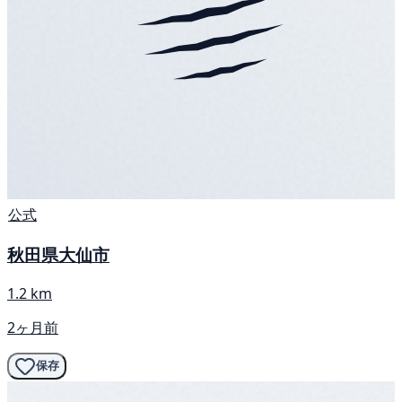
公式
秋田県大仙市
1.2 km
2ヶ月前
保存