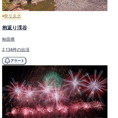
中リスク
抱返り渓谷
秋田県
2,134件の出没
アラート