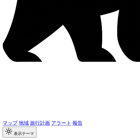
マップ
地域
旅行計画
アラート
報告
表示テーマ