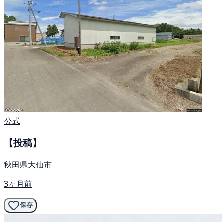
公式
【投稿】
秋田県大仙市
3ヶ月前
保存