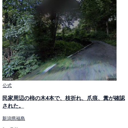
公式
民家周辺の柿の木4本で、枝折れ、爪痕、糞が確認
された。
新潟県福島