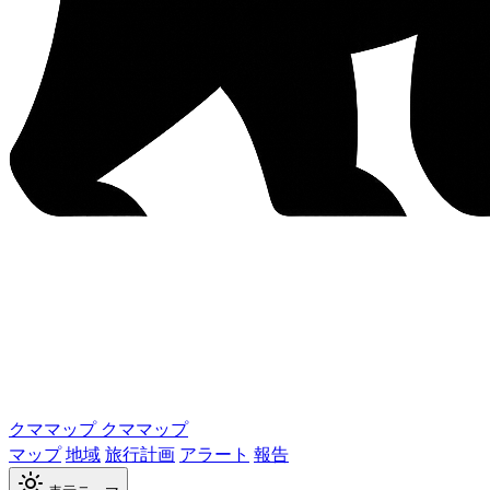
クママップ
クママップ
マップ
地域
旅行計画
アラート
報告