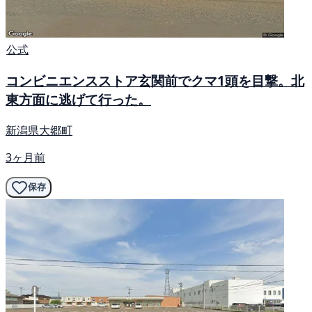
公式
コンビニエンスストア玄関前でクマ1頭を目撃。北
東方面に逃げて行った。
新潟県大郷町
3ヶ月前
保存