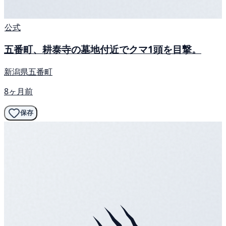
公式
五番町、耕泰寺の墓地付近でクマ1頭を目撃。
新潟県五番町
8ヶ月前
保存