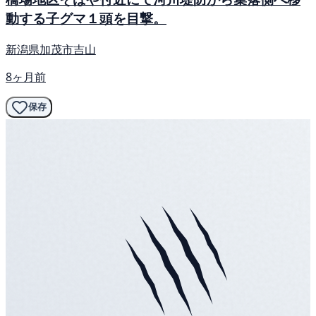
動する子グマ１頭を目撃。
新潟県加茂市吉山
8ヶ月前
保存