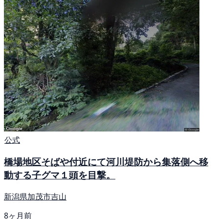
公式
橋場地区そばや付近にて河川堤防から集落側へ移
動する子グマ１頭を目撃。
新潟県加茂市吉山
8ヶ月前