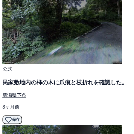
公式
民家敷地内の柿の木に爪痕と枝折れを確認した。
新潟県下条
8ヶ月前
保存