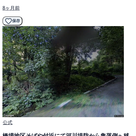
8ヶ月前
保存
公式
橋場地区そばや付近にて河川堤防から集落側へ移