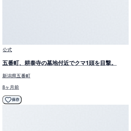
公式
五番町、耕泰寺の墓地付近でクマ1頭を目撃。
新潟県五番町
8ヶ月前
保存