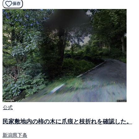
保存
公式
民家敷地内の柿の木に爪痕と枝折れを確認した。
新潟県下条