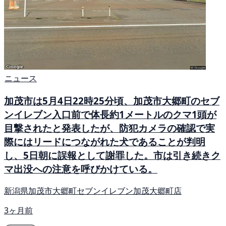
ニュース
加茂市は5月4日22時25分頃、加茂市大郷町のセブ
ンイレブン入口前で体長約1メートルのクマ1頭が
目撃されたと発表したが、防犯カメラの確認で実
際にはリードにつながれた犬であることが判明
し、5日朝に誤報として謝罪した。市は引き続きク
マ出没への注意を呼びかけている。
新潟県加茂市大郷町セブンイレブン加茂大郷町店
3ヶ月前