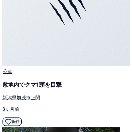
公式
敷地内でクマ1頭を目撃
新潟県加茂市上関
8ヶ月前
保存