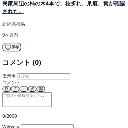
民家周辺の柿の木4本で、枝折れ、爪痕、糞が確認
された。
新潟県福島
9ヶ月前
保存
コメント (0)
表示名
コメント
0/2000
Website