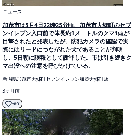
ニュース
加茂市は5月4日22時25分頃、加茂市大郷町のセブ
ンイレブン入口前で体長約1メートルのクマ1頭が
目撃されたと発表したが、防犯カメラの確認で実
際にはリードにつながれた犬であることが判明
し、5日朝に誤報として謝罪した。市は引き続きク
マ出没への注意を呼びかけている。
新潟県加茂市大郷町セブンイレブン加茂大郷町店
3ヶ月前
保存