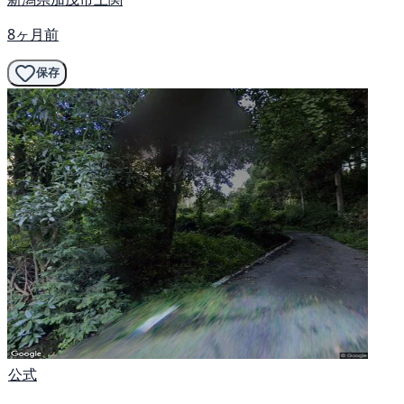
8ヶ月前
保存
公式