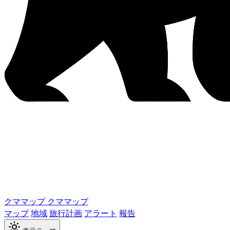
クママップ
クママップ
マップ
地域
旅行計画
アラート
報告