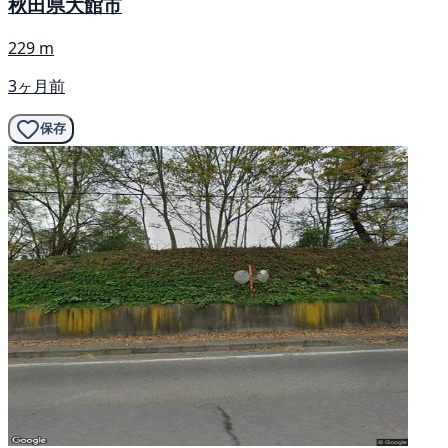
秋田県大館市
229 m
3ヶ月前
保存