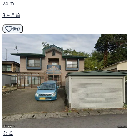
24 m
3ヶ月前
保存
公式