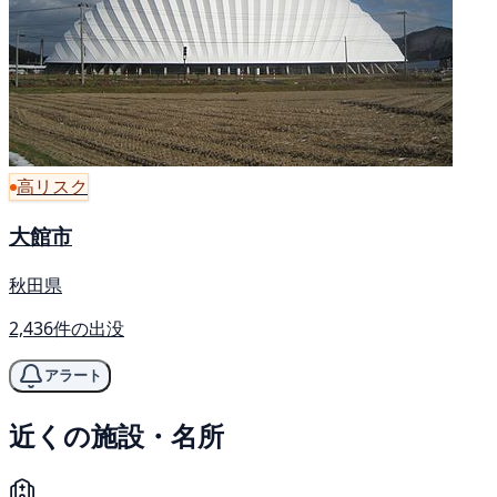
高リスク
大館市
秋田県
2,436件の出没
アラート
近くの施設・名所