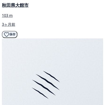
秋田県大館市
103 m
3ヶ月前
保存