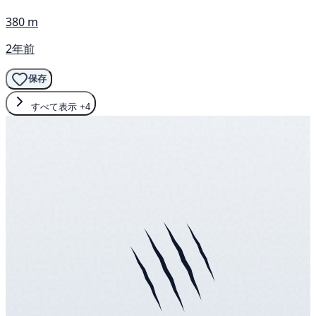
380 m
2年前
保存
すべて表示
+4