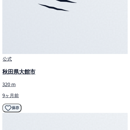
公式
秋田県大館市
320 m
9ヶ月前
保存