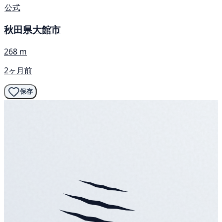
公式
秋田県大館市
268 m
2ヶ月前
保存