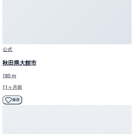
公式
秋田県大館市
180 m
11ヶ月前
保存