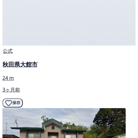
公式
秋田県大館市
24 m
3ヶ月前
保存