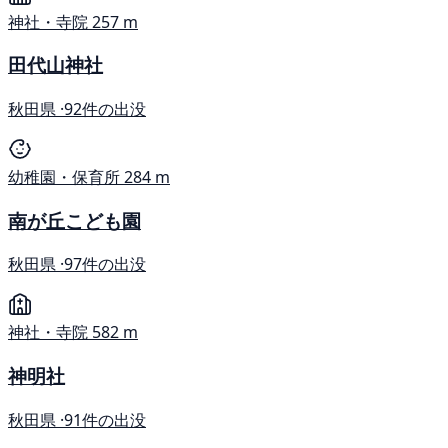
神社・寺院
257 m
田代山神社
秋田県 ·
92件の出没
幼稚園・保育所
284 m
南が丘こども園
秋田県 ·
97件の出没
神社・寺院
582 m
神明社
秋田県 ·
91件の出没