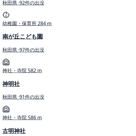
秋田県 ·
92件の出没
幼稚園・保育所
284 m
南が丘こども園
秋田県 ·
97件の出没
神社・寺院
582 m
神明社
秋田県 ·
91件の出没
神社・寺院
586 m
古明神社