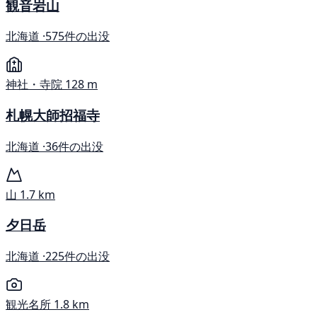
観音岩山
北海道 ·
575件の出没
神社・寺院
128 m
札幌大師招福寺
北海道 ·
36件の出没
山
1.7 km
夕日岳
北海道 ·
225件の出没
観光名所
1.8 km