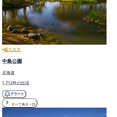
低リスク
中島公園
北海道
1,712件の出没
アラート
すべて表示
+15