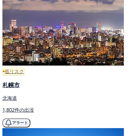
低リスク
札幌市
北海道
1,802件の出没
アラート