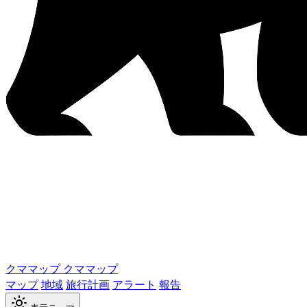
クママップ
クママップ
マップ
地域
旅行計画
アラート
報告