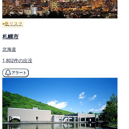
低リスク
札幌市
北海道
1,802件の出没
アラート