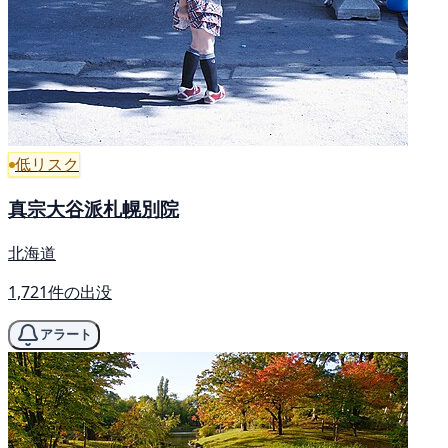
低リスク
真宗大谷派札幌別院
北海道
1,721件の出没
アラート