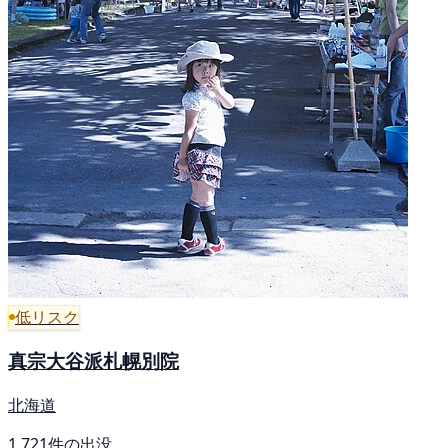
低リスク
真宗大谷派札幌別院
北海道
1,721件の出没