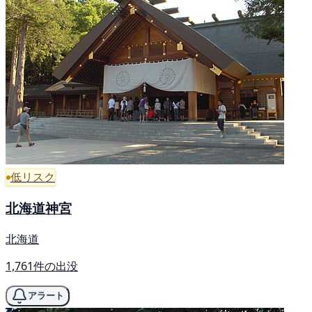
低リスク
北海道神宮
北海道
1,761件の出没
アラート