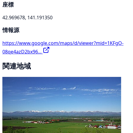
座標
42.969678, 141.191350
情報源
https://www.google.com/maps/d/viewer?mid=1KFgO-
08qe4azD2bx96...
関連地域