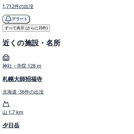
1,712件の出没
アラート
すべて表示 (さらに15件)
近くの施設・名所
神社・寺院
128 m
札幌大師招福寺
北海道 ·
36件の出没
山
1.7 km
夕日岳