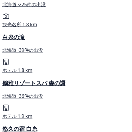
北海道 ·
225件の出没
観光名所
1.8 km
白糸の滝
北海道 ·
39件の出没
ホテル
1.8 km
鶴雅リゾートスパ 森の謌
北海道 ·
36件の出没
ホテル
1.9 km
悠久の宿 白糸