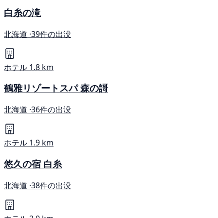
白糸の滝
北海道 ·
39件の出没
ホテル
1.8 km
鶴雅リゾートスパ 森の謌
北海道 ·
36件の出没
ホテル
1.9 km
悠久の宿 白糸
北海道 ·
38件の出没