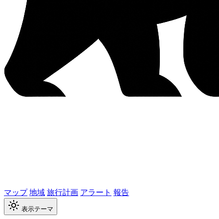
マップ
地域
旅行計画
アラート
報告
表示テーマ