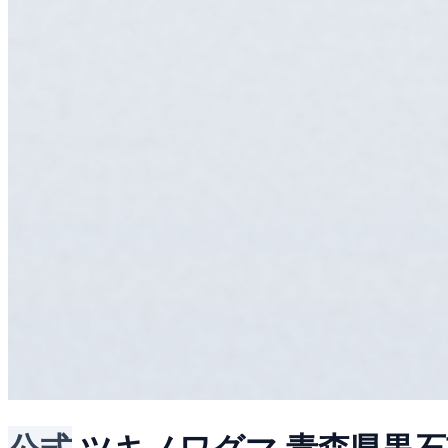
公式
ツキノワグマ
青森県黒石