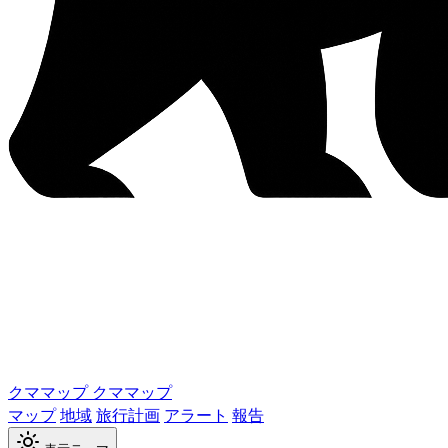
クママップ
クママップ
マップ
地域
旅行計画
アラート
報告