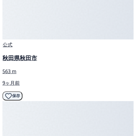
公式
秋田県秋田市
563 m
9ヶ月前
保存