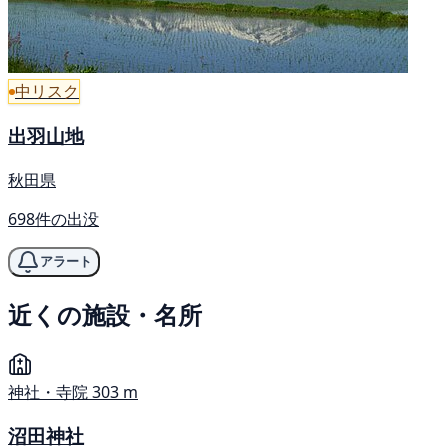
中リスク
出羽山地
秋田県
698件の出没
アラート
近くの施設・名所
神社・寺院
303 m
沼田神社