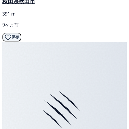
秋田県秋田市
391 m
9ヶ月前
保存