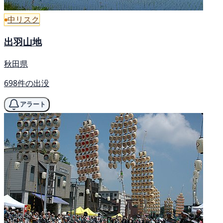
中リスク
出羽山地
秋田県
698件の出没
アラート