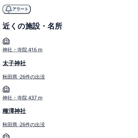
アラート
近くの施設・名所
神社・寺院
416 m
太子神社
秋田県 ·
26件の出没
神社・寺院
437 m
種澤神社
秋田県 ·
26件の出没