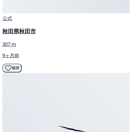
公式
秋田県秋田市
307 m
9ヶ月前
保存