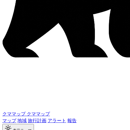
クママップ
クママップ
マップ
地域
旅行計画
アラート
報告