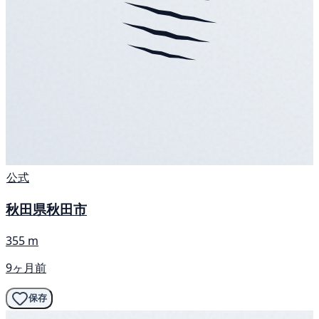
公式
秋田県秋田市
355 m
9ヶ月前
保存