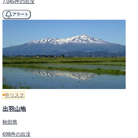
7,045件の出没
アラート
中リスク
出羽山地
秋田県
698件の出没