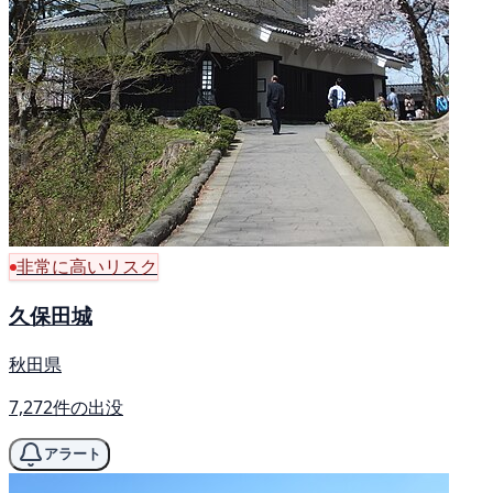
非常に高いリスク
久保田城
秋田県
7,272件の出没
アラート