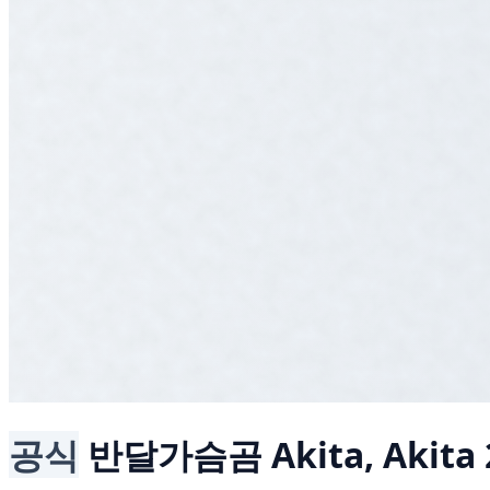
공식
반달가슴곰
Akita, Akita