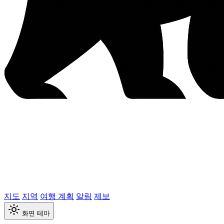
지도
지역
여행 계획
알림
제보
화면 테마