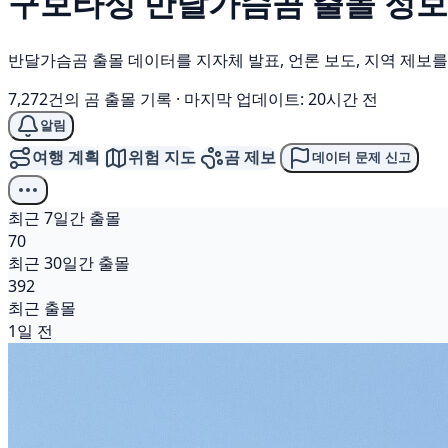
구보타성
반달가슴곰
출몰 정보
반달가슴곰 출몰 데이터를 지자체 발표, 언론 보도, 지역 제보
7,272건의 곰 출몰 기록
·
마지막 업데이트: 20시간 전
알림
여행 계획
위험 지도
곰 제보
데이터 문제 신고
최근 7일간 출몰
70
최근 30일간 출몰
392
최근 출몰
1일 전