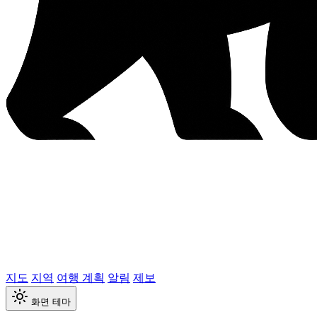
지도
지역
여행 계획
알림
제보
화면 테마