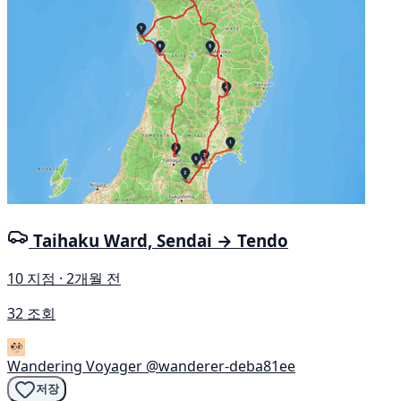
Taihaku Ward, Sendai → Tendo
10 지점 · 2개월 전
32 조회
Wandering Voyager
@wanderer-deba81ee
저장