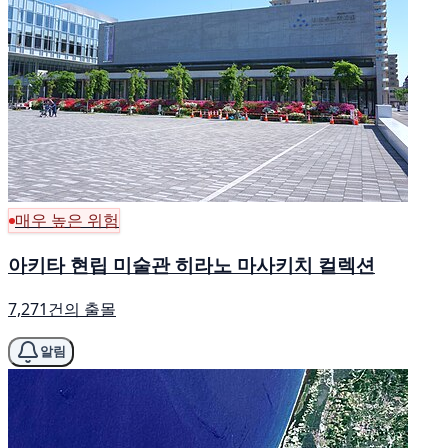
매우 높은 위험
아키타 현립 미술관 히라노 마사키치 컬렉션
7,271건의 출몰
알림