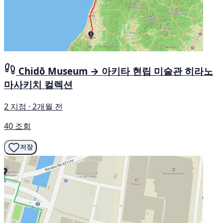
Chidō Museum → 아키타 현립 미술관 히라노
마사키치 컬렉션
2 지점 · 2개월 전
40 조회
저장