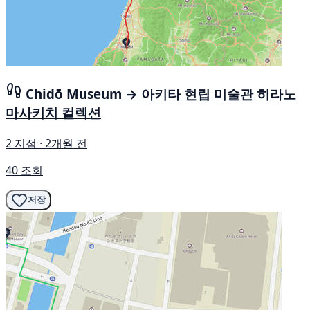
Chidō Museum → 아키타 현립 미술관 히라노
마사키치 컬렉션
2 지점 · 2개월 전
40 조회
저장