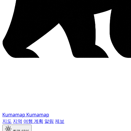
Kumamap
Kumamap
지도
지역
여행 계획
알림
제보