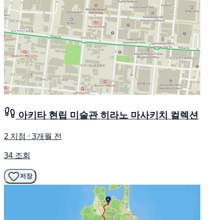
아키타 현립 미술관 히라노 마사키치 컬렉션
2 지점 · 3개월 전
34 조회
저장