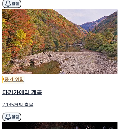
알림
중간 위험
다키가에리 계곡
2,135건의 출몰
알림