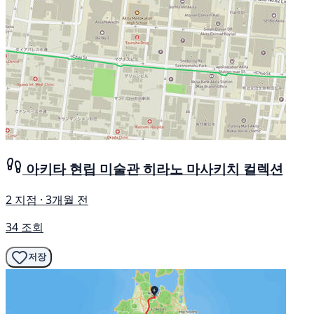
아키타 현립 미술관 히라노 마사키치 컬렉션
2 지점 · 3개월 전
34 조회
저장