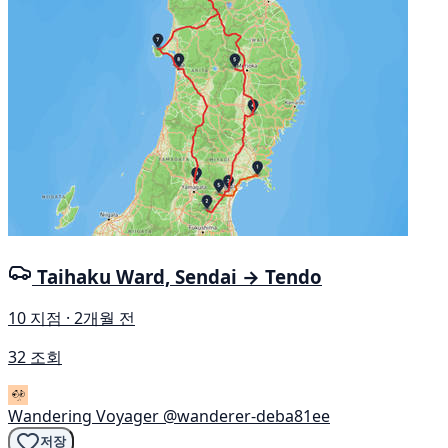
Taihaku Ward, Sendai → Tendo
10 지점 · 2개월 전
32 조회
Wandering Voyager
@wanderer-deba81ee
저장