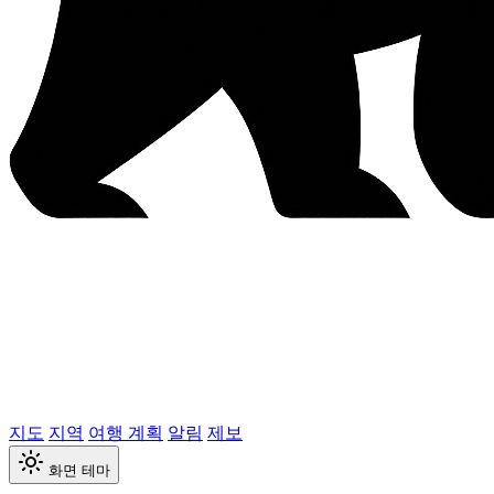
지도
지역
여행 계획
알림
제보
화면 테마