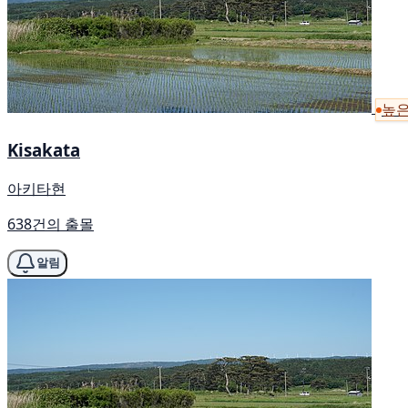
높은
Kisakata
아키타현
638건의 출몰
알림