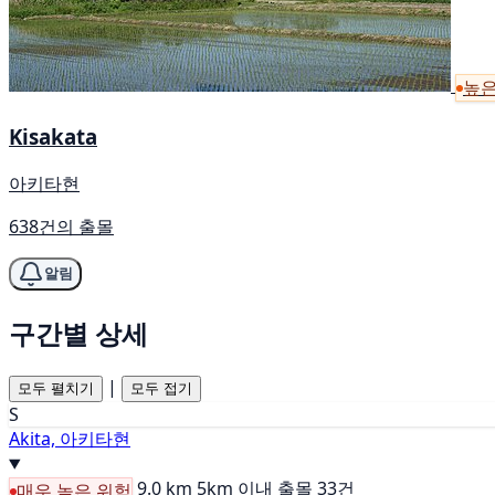
높은
Kisakata
아키타현
638건의 출몰
알림
구간별 상세
|
모두 펼치기
모두 접기
S
Akita, 아키타현
9.0 km
5km 이내 출몰 33건
매우 높은 위험