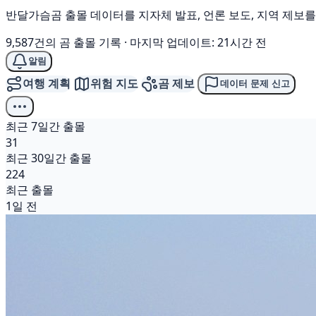
반달가슴곰 출몰 데이터를 지자체 발표, 언론 보도, 지역 제보
9,587건의 곰 출몰 기록
·
마지막 업데이트: 21시간 전
알림
여행 계획
위험 지도
곰 제보
데이터 문제 신고
최근 7일간 출몰
31
최근 30일간 출몰
224
최근 출몰
1일 전