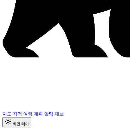
지도
지역
여행 계획
알림
제보
화면 테마