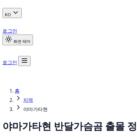
KO
로그인
화면 테마
로그인
홈
지역
야마가타현
야마가타현
반달가슴곰
출몰 