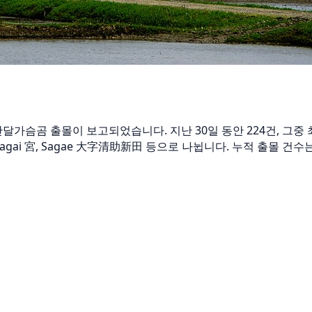
에서 반달가슴곰 출몰이 보고되었습니다. 지난 30일 동안 224건, 그
agai 宮, Sagae 大字清助新田 등으로 나뉩니다. 누적 출몰 건수는